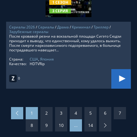
1 СЕЗОН
3 СЕРИЯ
Сериалы 2026
/
Сериалы
/
Драма
/
Криминал
/
Триллер
/
Зарубежные сериалы
После кровавой резни на вокзальной площади Сигэто Сюдзи
приходит к выводу, что единственный, кому удалось выжить.
После смерти наркозависимого подозреваемого, в больнице
пострадавшего навещает...
Страна:
США
,
Япония
Качество:
HDTVRip
0
1
2
3
4
5
6
7
8
9
10
...
14