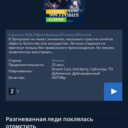
СМОТРЕТЬ ОНЛАЙН
1 СЕЗОН
6 СЕРИЯ
Сериалы 2026
/
Мультфильмы
/
Аниме
/
Фэнтези
В Эрткуалии не имеет значения, насколько страстно хочется
обрести богатство или могущество. Личные старания не
принесут пользы без правильного происхождения. На землях,
захваченных монстрами,...
Страна:
Япония
Продолжительность:
25 мин
Dream Cast, AniLiberty, Субтитры, ТО
Озвучивание:
Дубляжная, Дублированный
Качество:
HDTVRip
0
Разгневанная леди поклялась
отомстить