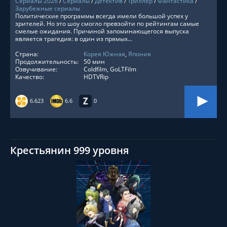
Сериалы 2026
/
Сериалы
/
Детектив
/
Триллер
/
Фантастика
/
Зарубежные сериалы
Политические программы всегда имели большой успех у
зрителей. Но это шоу смогло превзойти по рейтингам самые
смелые ожидания. Причиной запоминающегося выпуска
является трагедия: в один из прямых...
Страна:
Корея Южная
,
Япония
Продолжительность:
50 мин
Озвучивание:
Coldfilm, GoLTFilm
Качество:
HDTVRip
6.623
6.6
0
Крестьянин 999 уровня