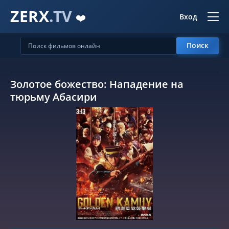
ZERX
.TV
❤️
Вход
Поиск
Золотое божество: Нападение на
тюрьму Абасири
СМОТРЕТЬ ОНЛАЙН