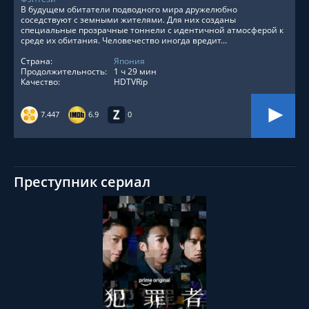
В будущем обитатели подводного мира дружелюбно
соседствуют с земными жителями. Для них созданы
специальные прозрачные тоннели с идентичной атмосферой к
среде их обитания. Человечество иногда вредит...
Страна:
Япония
Продолжительность:
1 ч 29 мин
Качество:
HDTVRip
7.447
6.9
0
Преступник сериал
СМОТРЕТЬ ОНЛАЙН