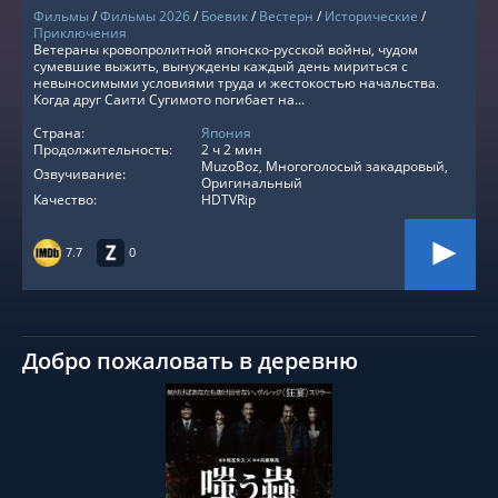
Фильмы
/
Фильмы 2026
/
Боевик
/
Вестерн
/
Исторические
/
Приключения
Ветераны кровопролитной японско-русской войны, чудом
сумевшие выжить, вынуждены каждый день мириться с
невыносимыми условиями труда и жестокостью начальства.
Когда друг Саити Сугимото погибает на...
Страна:
Япония
Продолжительность:
2 ч 2 мин
MuzoBoz, Многоголосый закадровый,
Озвучивание:
Оригинальный
Качество:
HDTVRip
7.7
0
Добро пожаловать в деревню