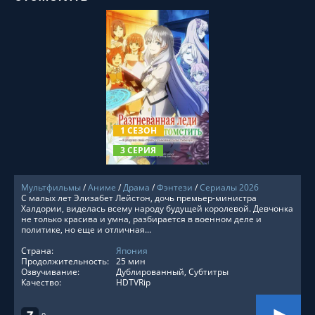
СМОТРЕТЬ ОНЛАЙН
1 СЕЗОН
3 СЕРИЯ
Мультфильмы
/
Аниме
/
Драма
/
Фэнтези
/
Сериалы 2026
С малых лет Элизабет Лейстон, дочь премьер-министра
Халдории, виделась всему народу будущей королевой. Девчонка
не только красива и умна, разбирается в военном деле и
политике, но еще и отличная...
Страна:
Япония
Продолжительность:
25 мин
Озвучивание:
Дублированный, Субтитры
Качество:
HDTVRip