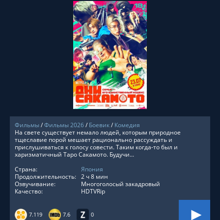
СМОТРЕТЬ ОНЛАЙН
Фильмы
/
Фильмы 2026
/
Боевик
/
Комедия
На свете существует немало людей, которым природное
тщеславие порой мешает рационально рассуждать и
прислушиваться к голосу совести. Таким когда-то был и
харизматичный Таро Сакамото. Будучи...
Страна:
Япония
Продолжительность:
2 ч 8 мин
Озвучивание:
Многоголосый закадровый
Качество:
HDTVRip
7.119
7.6
0