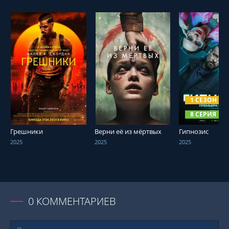
СМОТРЕТЬ ОНЛАЙН
СМОТРЕТЬ ОНЛАЙН
СМОТРЕТЬ О
1 СЕЗОН
8 СЕРИЯ
Грешники
Верни её из мёртвых
Гипнозис
2025
2025
2025
0
КОММЕНТАРИЕВ