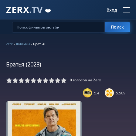
ZERX
.TV
❤️
Вход
Поиск
Zerx
»
Фильмы
» Братья
Братья (2023)
0
голосов на Zerx
5
6
7
8
9
10
5.4
5.509