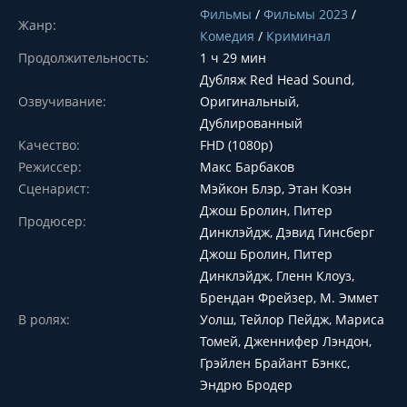
Фильмы
/
Фильмы 2023
/
Жанр:
Комедия
/
Криминал
Продолжительность:
1 ч 29 мин
Дубляж Red Head Sound,
Озвучивание:
Оригинальный,
Дублированный
Качество:
FHD (1080p)
Режиссер:
Макс Барбаков
Сценарист:
Мэйкон Блэр, Этан Коэн
Джош Бролин, Питер
Продюсер:
Динклэйдж, Дэвид Гинсберг
Джош Бролин, Питер
Динклэйдж, Гленн Клоуз,
Брендан Фрейзер, М. Эммет
В ролях:
Уолш, Тейлор Пейдж, Мариса
Томей, Дженнифер Лэндон,
Грэйлен Брайант Бэнкс,
Эндрю Бродер