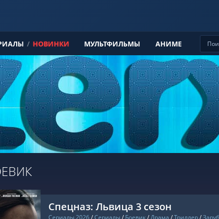
РИАЛЫ
/
НОВИНКИ
МУЛЬТФИЛЬМЫ
АНИМЕ
ОЕВИК
Спецназ: Львица 3 сезон
Сериалы 2026
/
Сериалы
/
Боевик
/
Драма
/
Триллер
/
Зару