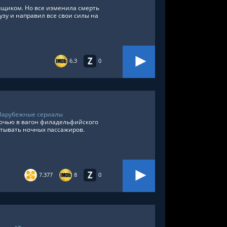
нщиком. Но все изменила смерть
аузу и направил все свои силы на
6.3
0
Зарубежные сериалы
ночью в вагон филадельфийского
читывать ночных пассажиров.
7.377
8
0