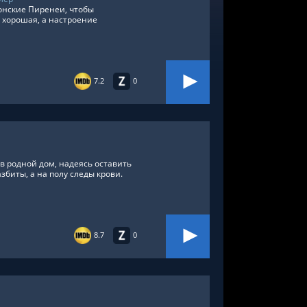
лонские Пиренеи, чтобы
 хорошая, а настроение
7.2
0
в родной дом, надеясь оставить
збиты, а на полу следы крови.
8.7
0