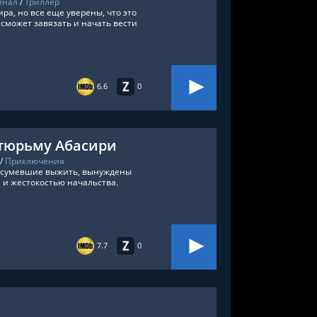
инал
/
Триллер
ра, но все еще уверены, что это
может завязать и начать вести
6.6
0
 тюрьму Абасири
/
Приключения
м сумевшие выжить, вынуждены
и жестокостью начальства.
7.7
0