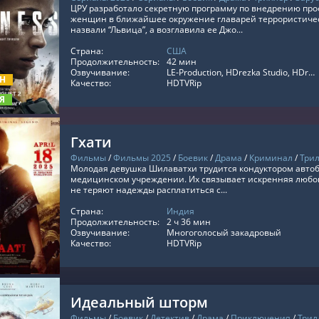
ЦРУ разработало секретную программу по внедрению пр
женщин в ближайшее окружение главарей террористичес
назвали “Львица”, а возглавила ее Джо...
Страна:
США
ТЬ ОНЛАЙН
Продолжительность:
42 мин
Озвучивание:
LE-Production, HDrezka Studio, HDrezka Studio. 18+, TVShows, RezkaStudio, Оригинальный, Субтитры
ОН
Качество:
HDTVRip
Я
Гхати
Фильмы
/
Фильмы 2025
/
Боевик
/
Драма
/
Криминал
/
Три
Молодая девушка Шилаватхи трудится кондуктором автобу
медицинском учреждении. Их связывает искренняя любовь.
не теряют надежды расплатиться с...
Страна:
Индия
ТЬ ОНЛАЙН
Продолжительность:
2 ч 36 мин
Озвучивание:
Многоголосый закадровый
Качество:
HDTVRip
Идеальный шторм
Фильмы
/
Боевик
/
Детектив
/
Драма
/
Приключения
/
Трил