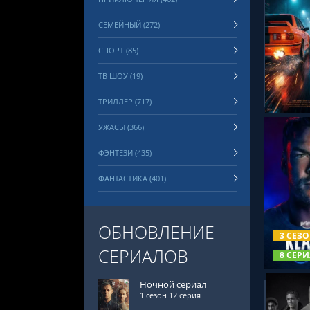
СЕМЕЙНЫЙ (272)
СПОРТ (85)
СМОТРЕ
ТВ ШОУ (19)
ТРИЛЛЕР (717)
УЖАСЫ (366)
ФЭНТЕЗИ (435)
ФАНТАСТИКА (401)
СМОТРЕ
ОБНОВЛЕНИЕ
3 СЕЗ
СЕРИАЛОВ
8 СЕРИ
Ночной сериал
1 сезон 12 серия