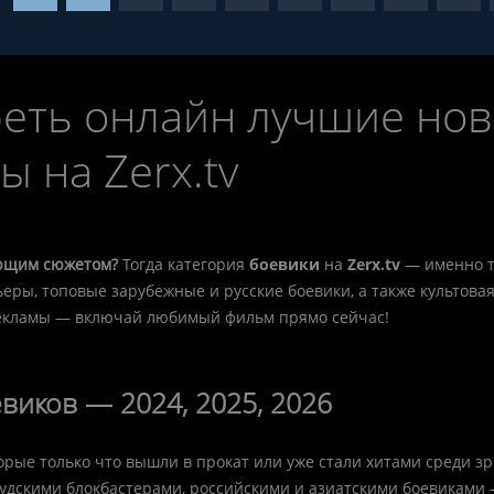
еть онлайн лучшие нови
 на Zerx.tv
ющим сюжетом?
Тогда категория
боевики
на
Zerx.tv
— именно т
мьеры, топовые зарубежные и русские боевики, а также культова
 рекламы — включай любимый фильм прямо сейчас!
виков — 2024, 2025, 2026
торые только что вышли в прокат или уже стали хитами среди 
дскими блокбастерами, российскими и азиатскими боевиками 