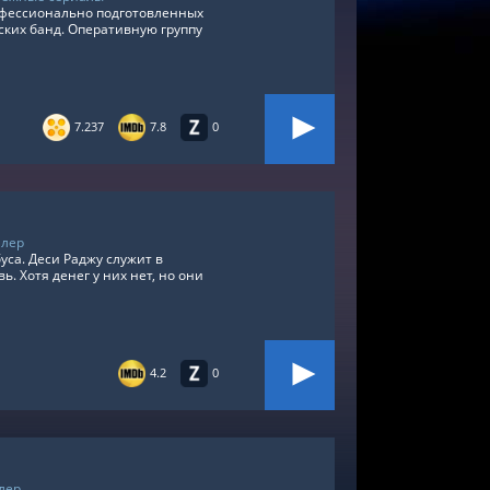
офессионально подготовленных
ких банд. Оперативную группу
7.237
7.8
0
ллер
са. Деси Раджу служит в
 Хотя денег у них нет, но они
4.2
0
лер