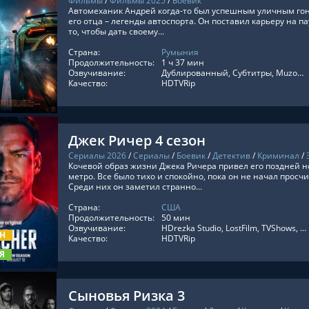
Фильмы
/
Фильмы 2025
/
Боевик
Автомеханик Андрей когда-то был успешным уличным го
его отца – легенды автоспорта. Он поставил карьеру на п
то, чтобы дать своему...
Страна:
Румыния
ТЬ ОНЛАЙН
Продолжительность:
1 ч 37 мин
Озвучивание:
Дублированный, Субтитры, MuzoBoz, Оригинальный
Качество:
HDTVRip
Джек Ричер 4 сезон
Сериалы 2026
/
Сериалы
/
Боевик
/
Детектив
/
Криминал
/
Кочевой образ жизни Джека Ричера привел его поздней 
метро. Все было тихо и спокойно, пока он не начал прос
Среди них он заметил странно...
Страна:
США
ТЬ ОНЛАЙН
Продолжительность:
50 мин
Озвучивание:
HDrezka Studio, LostFilm, TVShows, RezkaStudio, Red Head Sound, Оригинальный, Субтитры, Newstudio, Укр. Субтитры, RuDub, Украинский
ОН
Качество:
HDTVRip
Я
Сыновья Ризка 3