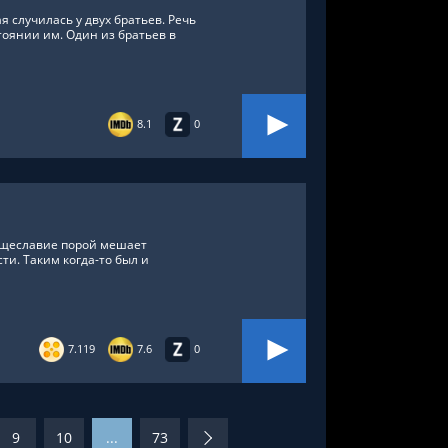
 случилась у двух братьев. Речь
тоянии им. Один из братьев в
8.1
0
тщеславие порой мешает
ти. Таким когда-то был и
7.119
7.6
0
9
10
...
73