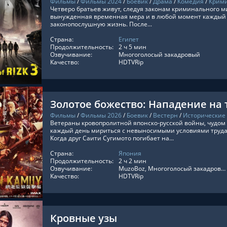
Фильмы
/
Фильмы 2024
/
Боевик
/
Драма
/
Комедия
/
Крим
Четверо братьев живут, следуя законам криминального ми
вынужденная временная мера и в любой момент каждый с
законопослушную жизнь. После...
Страна:
Египет
ТЬ ОНЛАЙН
Продолжительность:
2 ч 5 мин
Озвучивание:
Многоголосый закадровый
Качество:
HDTVRip
Золотое божество: Нападение на
Фильмы
/
Фильмы 2026
/
Боевик
/
Вестерн
/
Исторические
Ветераны кровопролитной японско-русской войны, чудо
каждый день мириться с невыносимыми условиями труда 
Когда друг Саити Сугимото погибает на...
Страна:
Япония
ТЬ ОНЛАЙН
Продолжительность:
2 ч 2 мин
Озвучивание:
MuzoBoz, Многоголосый закадровый, Оригинальный
Качество:
HDTVRip
Кровные узы