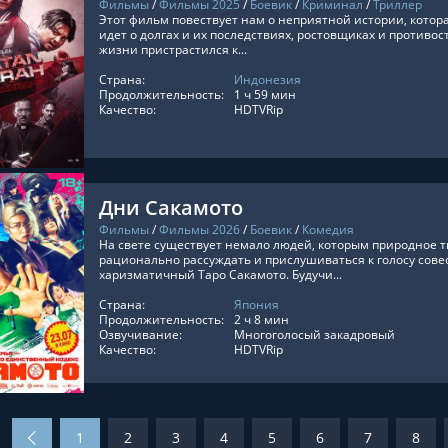
Фильмы
/
Фильмы 2025
/
Боевик
/
Криминал
/
Триллер
Этот фильм повествует нам о неприятной истории, которая
идет о долгах и их последствиях, ростовщиках и противос
жизни пристрастился к...
Страна:
Индонезия
ТЬ ОНЛАЙН
Продолжительность:
1 ч 59 мин
Качество:
HDTVRip
Дни Сакамото
Фильмы
/
Фильмы 2026
/
Боевик
/
Комедия
На свете существует немало людей, которым природное 
рационально рассуждать и прислушиваться к голосу совес
харизматичный Таро Сакамото. Будучи...
Страна:
Япония
ТЬ ОНЛАЙН
Продолжительность:
2 ч 8 мин
Озвучивание:
Многоголосый закадровый
Качество:
HDTVRip
1
2
3
4
5
6
7
8