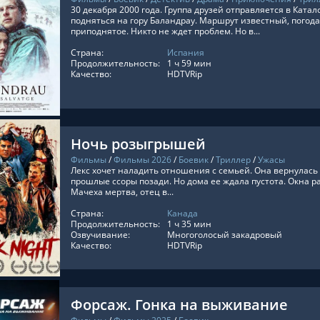
30 декабря 2000 года. Группа друзей отправляется в Ката
подняться на гору Баландрау. Маршрут известный, погода
приподнятое. Никто не ждет проблем. Но в...
Страна:
Испания
ТЬ ОНЛАЙН
Продолжительность:
1 ч 59 мин
Качество:
HDTVRip
Ночь розыгрышей
Фильмы
/
Фильмы 2026
/
Боевик
/
Триллер
/
Ужасы
Лекс хочет наладить отношения с семьей. Она вернулась 
прошлые ссоры позади. Но дома ее ждала пустота. Окна ра
Мачеха мертва, отец в...
Страна:
Канада
ТЬ ОНЛАЙН
Продолжительность:
1 ч 35 мин
Озвучивание:
Многоголосый закадровый
Качество:
HDTVRip
Форсаж. Гонка на выживание