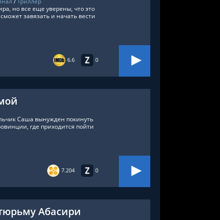
инал
/
Триллер
ра, но все еще уверены, что это
может завязать и начать вести
6.6
0
омой
альчик Саша вынужден покинуть
ровинции, где приходится пойти
7.204
0
 тюрьму Абасири