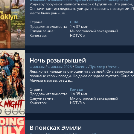
Роджеру поручают написать очерк о Бруклине. Это район, г
Он начинает исследовать улицы и говорить с соседями. П
место было раньше....
Страна:
США
ТЬ ОНЛАЙН
Продолжительность:
1 ч 37 мин
Озвучивание:
Многоголосый закадровый
Качество:
HDTVRip
Ночь розыгрышей
Фильмы
/
Фильмы 2026
/
Боевик
/
Триллер
/
Ужасы
Лекс хочет наладить отношения с семьей. Она вернулась 
прошлые ссоры позади. Но дома ее ждала пустота. Окна ра
Мачеха мертва, отец в...
Страна:
Канада
ТЬ ОНЛАЙН
Продолжительность:
1 ч 35 мин
Озвучивание:
Многоголосый закадровый
Качество:
HDTVRip
В поисках Эмили