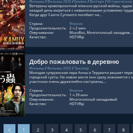
Фильмы
/
Фильмы 2026
/
Боевик
/
Вестерн
/
Исторические
Ветераны кровопролитной японско-русской войны, чудо
каждый день мириться с невыносимыми условиями труда 
Когда друг Саити Сугимото погибает на...
Страна:
Япония
ТЬ ОНЛАЙН
Продолжительность:
2 ч 2 мин
Озвучивание:
MuzoBoz, Многоголосый закадровый, Оригинальный
Качество:
HDTVRip
Добро пожаловать в деревню
Фильмы
/
Фильмы 2025
/
Триллер
Молодая супружеская пара Анны и Терумити решает пере
городской суеты. На новом месте они сразу знакомятся с
участники очень дружелюбно настроены,...
Страна:
Япония
ТЬ ОНЛАЙН
Продолжительность:
1 ч 39 мин
Озвучивание:
Многоголосый закадровый
Качество:
HDTVRip
1
2
3
4
5
6
7
8