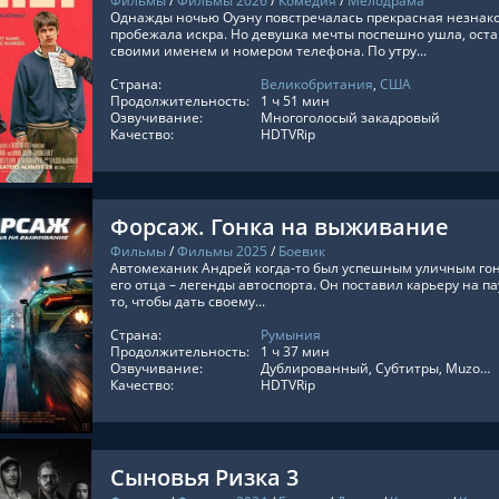
Фильмы
/
Фильмы 2026
/
Комедия
/
Мелодрама
Однажды ночью Оуэну повстречалась прекрасная незнак
пробежала искра. Но девушка мечты поспешно ушла, оста
своими именем и номером телефона. По утру...
Страна:
Великобритания
,
США
ТЬ ОНЛАЙН
Продолжительность:
1 ч 51 мин
Озвучивание:
Многоголосый закадровый
Качество:
HDTVRip
Форсаж. Гонка на выживание
Фильмы
/
Фильмы 2025
/
Боевик
Автомеханик Андрей когда-то был успешным уличным го
его отца – легенды автоспорта. Он поставил карьеру на п
то, чтобы дать своему...
Страна:
Румыния
ТЬ ОНЛАЙН
Продолжительность:
1 ч 37 мин
Озвучивание:
Дублированный, Субтитры, MuzoBoz, Оригинальный
Качество:
HDTVRip
Сыновья Ризка 3