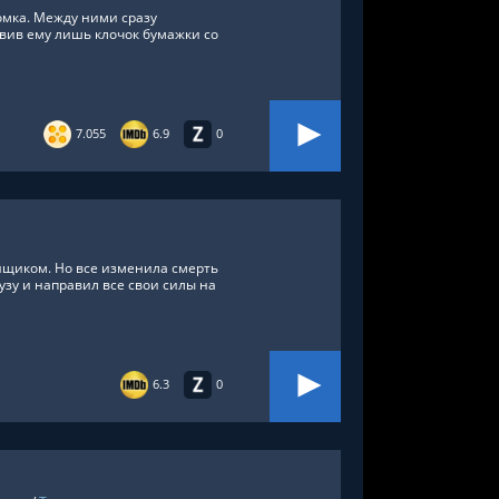
омка. Между ними сразу
вив ему лишь клочок бумажки со
7.055
6.9
0
нщиком. Но все изменила смерть
аузу и направил все свои силы на
6.3
0