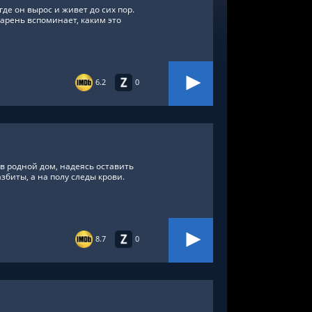
де он вырос и живет до сих пор.
арень вспоминает, каким это
6.2
0
в родной дом, надеясь оставить
збиты, а на полу следы крови.
8.7
0