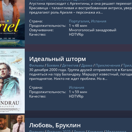
Агустина происходит с Аргентины, и она решает переехат
Красавица – талантливая и востребованная актриса, уве
предлагают роль Ариэля – персонажа из...
Страна:
Португалия
,
Испания
ТЬ ОНЛАЙН
Продолжительность:
1 ч 48 мин
Озвучивание:
Многоголосый закадровый
Качество:
HDTVRip
Идеальный шторм
Фильмы
/
Боевик
/
Детектив
/
Драма
/
Приключения
/
Трил
30 декабря 2000 года. Группа друзей отправляется в Ката
подняться на гору Баландрау. Маршрут известный, погода
приподнятое. Никто не ждет проблем. Но в...
Страна:
Испания
ТЬ ОНЛАЙН
Продолжительность:
1 ч 59 мин
Качество:
HDTVRip
Любовь, Бруклин
Фильмы
/
Фильмы 2025
/
Драма
/
Комедия
/
Мелодрама