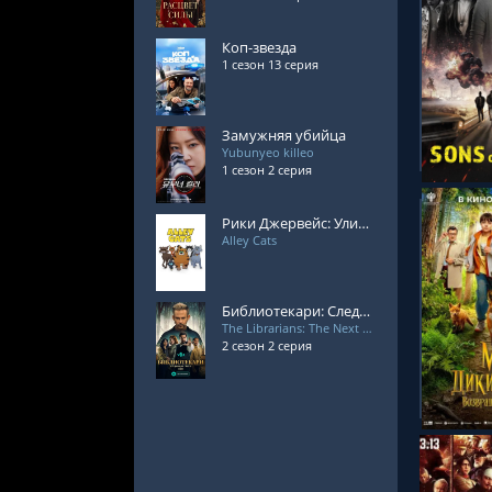
Коп-звезда
1 сезон 13 серия
СМОТРЕ
Замужняя убийца
Yubunyeo killeo
1 сезон 2 серия
Рики Джервейс: Уличные коты
Alley Cats
Библиотекари: Следующая глава 2 сезон
The Librarians: The Next Chapter
СМОТРЕ
2 сезон 2 серия