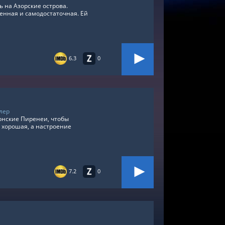
ь на Азорские острова.
ренная и самодостаточная. Ей
6.3
0
лер
лонские Пиренеи, чтобы
 хорошая, а настроение
7.2
0