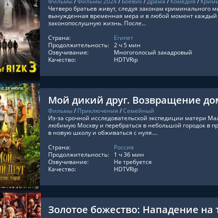
Фильмы
/
Фильмы 2024
/
Боевик
/
Драма
/
Комедия
/
Крим
Четверо братьев живут, следуя законам криминального ми
вынужденная временная мера и в любой момент каждый с
законопослушную жизнь. После...
Страна:
Египет
ТЬ ОНЛАЙН
Продолжительность:
2 ч 5 мин
Озвучивание:
Многоголосый закадровый
Качество:
HDTVRip
Мой дикий друг. Возвращение д
Фильмы
/
Приключения
/
Семейный
Из-за срочной исследовательской экспедиции матери М
любимую Москву и перебраться в небольшой городок в п
в новую школу и обживаться с нуля....
Страна:
Россия
ТЬ ОНЛАЙН
Продолжительность:
1 ч 36 мин
Озвучивание:
Не требуется
Качество:
HDTVRip
Золотое божество: Нападение на