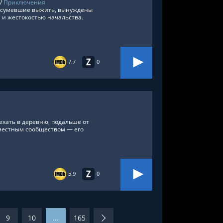
/
Приключения
м сумевшие выжить, вынуждены
и жестокостью начальства.
7.7
0
ехать в деревню, подальше от
 местным сообществом — его
5.9
0
9
10
...
165