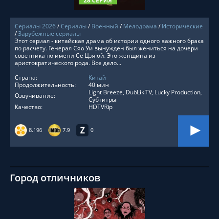
28 СЕРИЯ
Сериалы 2026
/
Сериалы
/
Военный
/
Мелодрама
/
Исторические
/
Зарубежные сериалы
Этот сериал - китайская драма об истории одного важного брака
по расчету. Генерал Сяо Уи вынужден был жениться на дочери
советника по имени Се Цзяюй. Это женщина из
аристократического рода. Все дело...
Страна:
Китай
Продолжительность:
40 мин
Light Breeze, DubLik.TV, Lucky Production,
Озвучивание:
Субтитры
Качество:
HDTVRip
8.196
7.9
0
Город отличников