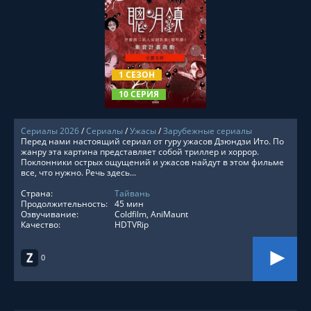
СМОТРЕТЬ ОНЛАЙН
1 СЕЗОН
10 СЕРИЯ
Сериалы 2026
/
Сериалы
/
Ужасы
/
Зарубежные сериалы
Перед нами настоящий сериал от гуру ужасов Дзюндзи Ито. По
жанру эта картина представляет собой триллер и хоррор.
Поклонники острых ощущений и ужасов найдут в этом фильме
все, что нужно. Речь здесь...
Страна:
Тайвань
Продолжительность:
45 мин
Озвучивание:
Coldfilm, AniMaunt
Качество:
HDTVRip
0