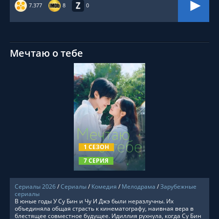
7.377
8
0
Мечтаю о тебе
СМОТРЕТЬ ОНЛАЙН
1 СЕЗОН
7 СЕРИЯ
Сериалы 2026
/
Сериалы
/
Комедия
/
Мелодрама
/
Зарубежные
сериалы
В юные годы У Су Бин и Чу И Джэ были неразлучны. Их
объединяла общая страсть к кинематографу, наивная вера в
блестящее совместное будущее. Идиллия рухнула, когда Су Бин