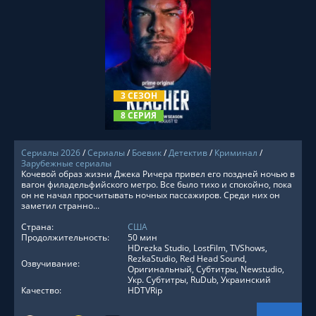
СМОТРЕТЬ ОНЛАЙН
3 СЕЗОН
8 СЕРИЯ
Сериалы 2026
/
Сериалы
/
Боевик
/
Детектив
/
Криминал
/
Зарубежные сериалы
Кочевой образ жизни Джека Ричера привел его поздней ночью в
вагон филадельфийского метро. Все было тихо и спокойно, пока
он не начал просчитывать ночных пассажиров. Среди них он
заметил странно...
Страна:
США
Продолжительность:
50 мин
HDrezka Studio, LostFilm, TVShows,
RezkaStudio, Red Head Sound,
Озвучивание:
Оригинальный, Субтитры, Newstudio,
Укр. Субтитры, RuDub, Украинский
Качество:
HDTVRip