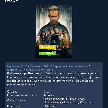
сезон
СМОТРЕТЬ ОНЛАЙН
2 СЕЗОН
2 СЕРИЯ
Сериалы 2026
/
Сериалы 2025
/
Сериалы
/
Приключения
/
Фэнтези
/
Зарубежные сериалы
Библиотекарь Викрам Чемберлен попал в наше время случайно.
Его работа заключалась в охране магических книг и артефактов.
Во время очередной погони за похитителем он отматывает
время на двести лет...
Страна:
США
Продолжительность:
40 мин
HDrezka Studio, LE-Production,
Озвучивание:
Оригинальный, LostFilm, TVShows
Качество:
HDTVRip