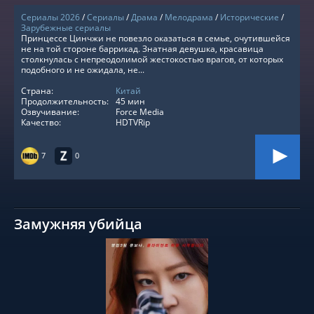
Сериалы 2026
/
Сериалы
/
Драма
/
Мелодрама
/
Исторические
/
Зарубежные сериалы
Принцессе Цинчжи не повезло оказаться в семье, очутившейся
не на той стороне баррикад. Знатная девушка, красавица
столкнулась с непреодолимой жестокостью врагов, от которых
подобного и не ожидала, не...
Страна:
Китай
Продолжительность:
45 мин
Озвучивание:
Force Media
Качество:
HDTVRip
7
0
Замужняя убийца