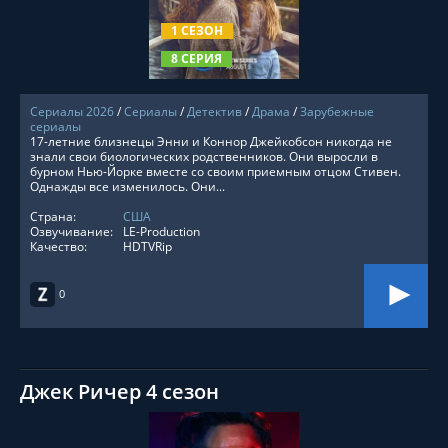
1 СЕЗОН
8 СЕРИЯ
Сериалы 2026
/
Сериалы
/
Детектив
/
Драма
/
Зарубежные
сериалы
17-летние близнецы Энни и Коннор Джейкобсон никогда не
знали свои биологических родственников. Они выросли в
бурном Нью-Йорке вместе со своим приемным отцом Стивен.
Однажды все изменилось. Они...
Страна:
США
Озвучивание:
LE-Production
Качество:
HDTVRip
0
Джек Ричер 4 сезон