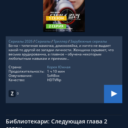
СМОТРЕТЬ ОНЛАЙН
1 СЕЗОН
2 СЕРИЯ
Сериалы 2026
/
Сериалы
/
Триллер
/
Зарубежные сериалы
Бо-на – типичная мамочка, домохозяйка, и ничто не выдает
какой-то другой ее загадки личности. Женщина скрывает, что
весьма эрудированна, а главное – обучена некоторым
любопытным навыкам и приемам...
Страна:
Корея Южная
Продолжительность:
1 ч 10 мин
Озвучивание:
SoftBox
Качество:
HDTVRip
0
Библиотекари: Следующая глава 2