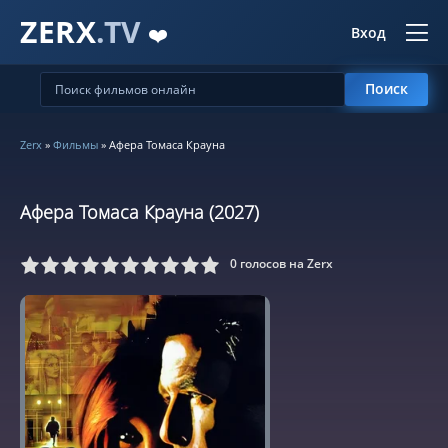
ZERX
.TV
❤️
Вход
Поиск
Zerx
»
Фильмы
» Афера Томаса Крауна
Афера Томаса Крауна (2027)
0
голосов на Zerx
5
6
7
8
9
10