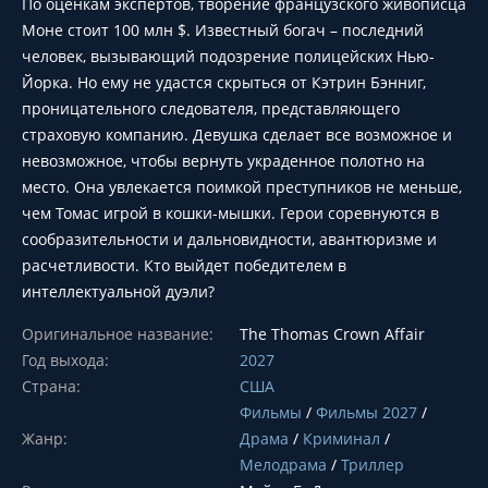
По оценкам экспертов, творение французского живописца
Моне стоит 100 млн $. Известный богач – последний
человек, вызывающий подозрение полицейских Нью-
Йорка. Но ему не удастся скрыться от Кэтрин Бэнниг,
проницательного следователя, представляющего
страховую компанию. Девушка сделает все возможное и
невозможное, чтобы вернуть украденное полотно на
место. Она увлекается поимкой преступников не меньше,
чем Томас игрой в кошки-мышки. Герои соревнуются в
сообразительности и дальновидности, авантюризме и
расчетливости. Кто выйдет победителем в
интеллектуальной дуэли?
Оригинальное название:
The Thomas Crown Affair
Год выхода:
2027
Страна:
США
Фильмы
/
Фильмы 2027
/
Жанр:
Драма
/
Криминал
/
Мелодрама
/
Триллер