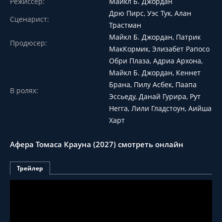
Режиссер:
Майкл Б. Джордан
Дрю Пирс, Уэс Тук, Алан
Сценарист:
Трастман
Майкл Б. Джордан, Патрик
Продюсер:
МакКормик, Элизабет Рапосо
Обри Плаза, Адриа Архона,
Майкл Б. Джордан, Кеннет
Брана, Пилу Асбек, Паапа
В ролях:
Эссьеду, Данай Гурира, Рут
Негга, Лили Гладстоун, Аийша
Харт
Афера Томаса Крауна (2027) смотреть онлайн
Трейлер