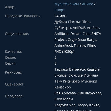
Мультфильмы
/
Аниме
/
Жанр:
Спорт
Продолжительность:
24 мин
Дубляж Flarrow Films,
Субтитры, AniDUB, AniStar,
Озвучивание:
Anilibria, Dream Cast, SHIZA
Project, Студийная Банда,
AnimeVost, Flarrow Films
Качество:
FHD (1080p)
Сезон:
2
Серия:
5
Тэцуаки Ватанабэ, Кадзуки
Режиссер:
Ёкояма, Сюнсукэ Исикава
Таку Кисимото, Мунэюки
Сценарист:
Канэсиро
Рёя Арисава, Син Фурукава,
Продюсер:
Юки Мори
Кадзуки Ура, Тасуку Каито,
Сома Саито, Юки Оно,