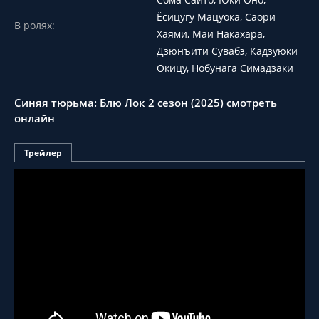
Ёсицугу Мацуока, Саори
В ролях:
Хаями, Маи Накахара,
Дзюнъити Сувабэ, Кадзуюки
Окицу, Нобунага Симадзаки
Синяя тюрьма: Блю Лок 2 сезон (2025) смотреть
онлайн
Трейлер