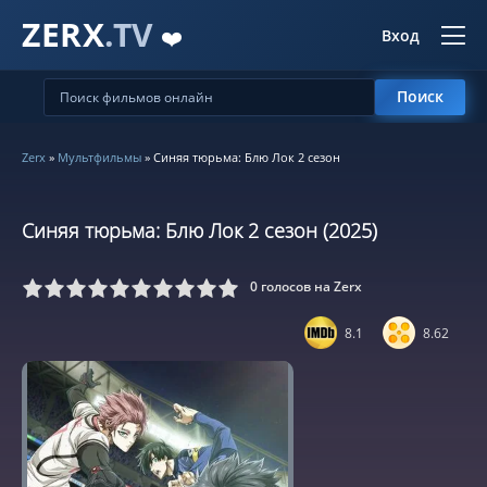
ZERX
.TV
❤️
Вход
Поиск
Zerx
»
Мультфильмы
» Синяя тюрьма: Блю Лок 2 сезон
Синяя тюрьма: Блю Лок 2 сезон (2025)
0
голосов на Zerx
5
6
7
8
9
10
8.1
8.62