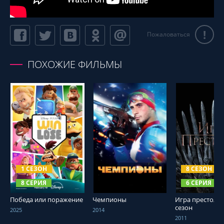
!
Пожаловаться
ПОХОЖИЕ ФИЛЬМЫ
СМОТРЕТЬ ОНЛАЙН
СМОТРЕТЬ ОНЛАЙН
СМОТРЕТЬ О
1 СЕЗОН
8 СЕЗОН
8 СЕРИЯ
6 СЕРИЯ
Победа или поражение
Чемпионы
Игра престолов
сезон
2025
2014
2011