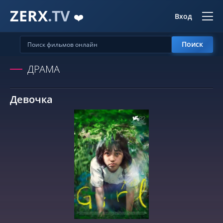
ZERX
.TV
❤️
Вход
Поиск
ДРАМА
Девочка
СМОТРЕТЬ ОНЛАЙН