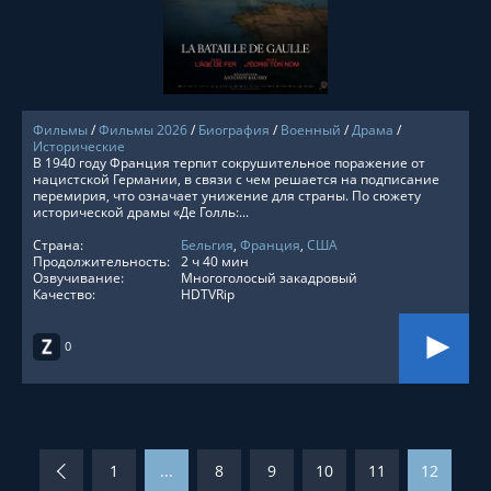
СМОТРЕТЬ ОНЛАЙН
Фильмы
/
Фильмы 2026
/
Биография
/
Военный
/
Драма
/
Исторические
В 1940 году Франция терпит сокрушительное поражение от
нацистской Германии, в связи с чем решается на подписание
перемирия, что означает унижение для страны. По сюжету
исторической драмы «Де Голль:...
Страна:
Бельгия
,
Франция
,
США
Продолжительность:
2 ч 40 мин
Озвучивание:
Многоголосый закадровый
Качество:
HDTVRip
0
1
...
8
9
10
11
12