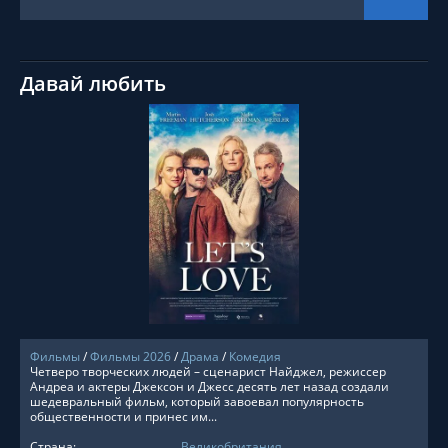
Давай любить
СМОТРЕТЬ ОНЛАЙН
Фильмы
/
Фильмы 2026
/
Драма
/
Комедия
Четверо творческих людей – сценарист Найджел, режиссер
Андреа и актеры Джексон и Джесс десять лет назад создали
шедевральный фильм, который завоевал популярность
общественности и принес им...
Страна:
Великобритания