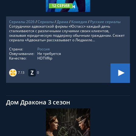
12 СЕРИЯ
Сериалы 2026
/
Сериалы
/
Драма
/
Комедия
/
Русские сериалы
Сотрудники адвокатской фирмы «Юстасс» каждый день
сталкиваются с различными случаями своих клиентов,
оказывая юридическую поддержку обычным гражданам. Сюжет
сериала «Адвокаты» рассказывает о Людмиле...
Страна:
Россия
Озвучивание:
Не требуется
Качество:
HDTVRip
7.13
0
Дом Дракона 3 сезон