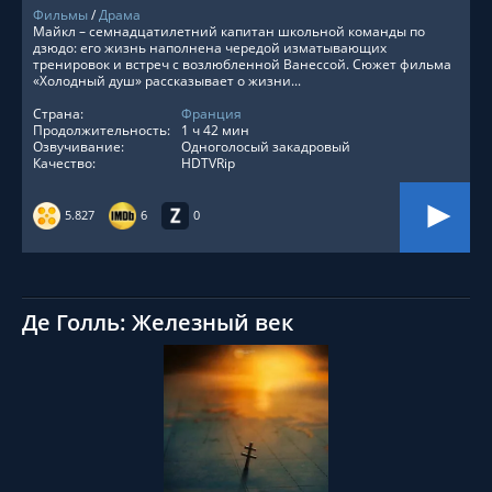
Фильмы
/
Драма
Майкл – семнадцатилетний капитан школьной команды по
дзюдо: его жизнь наполнена чередой изматывающих
тренировок и встреч с возлюбленной Ванессой. Сюжет фильма
«Холодный душ» рассказывает о жизни...
Страна:
Франция
Продолжительность:
1 ч 42 мин
Озвучивание:
Одноголосый закадровый
Качество:
HDTVRip
5.827
6
0
Де Голль: Железный век