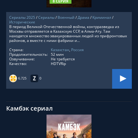
8 СЕРИЯ
Сериалы 2025
/
Сериалы
/
Военный
/
Драма
/
Криминал
/
Исторические
В период Великой Отечественной войны, контрразведка из
Москвы отправляется в Казахскую ССР, в Алма-Ату. Там
находятся множество эвакуированных людей из прифронтовых
районов, а вместе с ними фабрики и...
Страна:
Казахстан
,
Россия
Продолжительность:
52 мин
Озвучивание:
Не требуется
Качество:
HDTVRip
6.725
0
Камбэк сериал