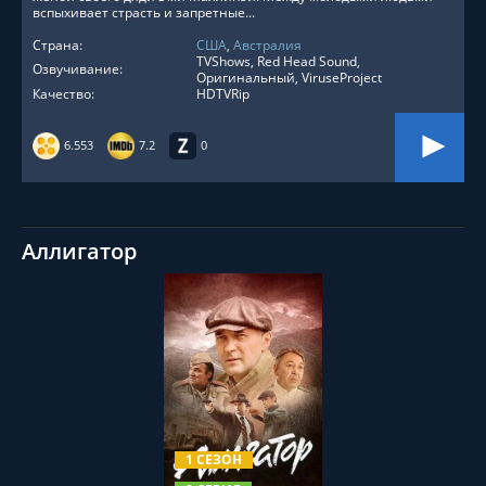
вспыхивает страсть и запретные...
Страна:
США
,
Австралия
TVShows, Red Head Sound,
Озвучивание:
Оригинальный, ViruseProject
Качество:
HDTVRip
6.553
7.2
0
Аллигатор
СМОТРЕТЬ ОНЛАЙН
1 СЕЗОН