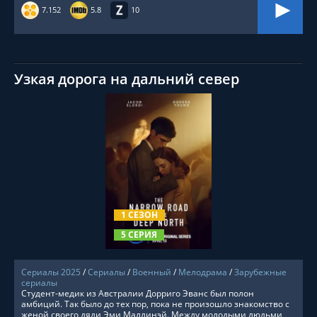
7.152
5.8
10
Узкая дорога на дальний север
СМОТРЕТЬ ОНЛАЙН
1 СЕЗОН
5 СЕРИЯ
Сериалы 2025
/
Сериалы
/
Военный
/
Мелодрама
/
Зарубежные
сериалы
Студент-медик из Австралии Дорриго Эванс был полон
амбиций. Так было до тех пор, пока не произошло знакомство с
женой своего дяди Эми Маллинэй. Между молодыми людьми