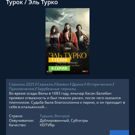
Турок / Эль Турко
СМОТРЕТЬ ОНЛАЙН
1 СЕЗОН
6 СЕРИЯ
Сериалы 2025
/
Сериалы
/
Боевик
/
Драма
/
Исторические
/
Приключения
/
Зарубежные сериалы
Во время осады Вены в 1683 году, янычар Хасан Балабан
проявил отважность и был тяжело ранен, после чего оказался
пленником. Судьба была благосклонна к парню, и он приходит в
себя в итальянской...
Страна:
Турция
,
Венгрия
Озвучивание:
Дублированный, Субтитры
Качество:
HDTVRip