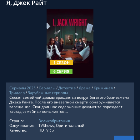
Я, Джек Райт
СМОТРЕТЬ ОНЛАЙН
1 СЕЗОН
6 СЕРИЯ
Сериалы 2025
/
Сериалы
/
Детектив
/
Драма
/
Криминал
/
Триллер
/
Зарубежные сериалы
Сюжет семейной драмы вращается вокруг богатого бизнесмена
Джека Райта. После его внезапной смерти обнаруживается
завещание. Скандальное содержание документа порождает
каскад семейных конфликтов....
Страна:
Великобритания
Озвучивание:
TVShows, Оригинальный
Качество:
HDTVRip