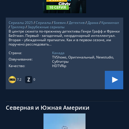
10 СЕРИЯ
Сериалы 2025
/
Сериалы
/
Боевик
/
Детектив
/
Драма
/
Криминал
/
Триллер
/
Зарубежные сериалы
В центре сюжета по-прежнему детективы Генри Графф и Фрэнки
Бейтман. Первый - загадочный, неординарный интеллектуал.
Вторая – убежденный прагматик. Как и в первом сезоне, им
поручено расследовать...
Страна:
Канада
TVShows, Оригинальный, Newstudio,
Озвучивание:
Субтитры
Качество:
HDTVRip
7.2
0
Северная и Южная Америки