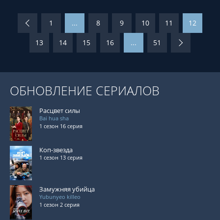
1
...
8
9
10
11
12
13
14
15
16
...
51
ОБНОВЛЕНИЕ СЕРИАЛОВ
Расцвет силы
Bai hua sha
1 сезон 16 серия
Коп-звезда
1 сезон 13 серия
Замужняя убийца
Yubunyeo killeo
1 сезон 2 серия