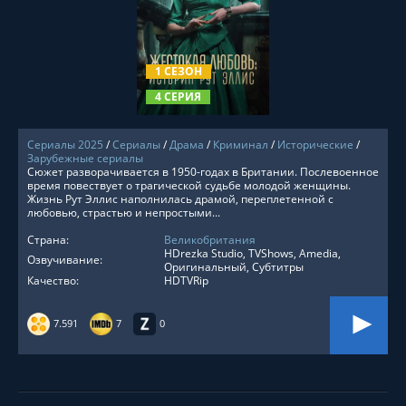
СМОТРЕТЬ ОНЛАЙН
1 СЕЗОН
4 СЕРИЯ
Сериалы 2025
/
Сериалы
/
Драма
/
Криминал
/
Исторические
/
Зарубежные сериалы
Сюжет разворачивается в 1950-годах в Британии. Послевоенное
время повествует о трагической судьбе молодой женщины.
Жизнь Рут Эллис наполнилась драмой, переплетенной с
любовью, страстью и непростыми...
Страна:
Великобритания
HDrezka Studio, TVShows, Amedia,
Озвучивание:
Оригинальный, Субтитры
Качество:
HDTVRip
7.591
7
0