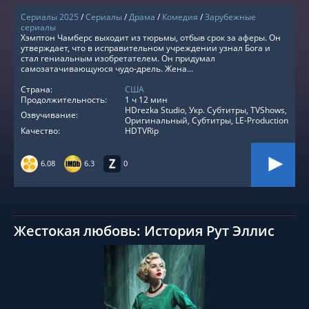
Сериалы 2025
/
Сериалы
/
Драма
/
Комедия
/
Зарубежные
сериалы
Хэмптон Чамберс выходит из тюрьмы, отбыв срок за аферы. Он
утверждает, что в исправительном учреждении узнал Бога и
стал гениальным изобретателем. Он придумал
самозатачивающуюся чудо-дрель. Жена...
Страна:
США
Продолжительность:
1 ч 12 мин
HDrezka Studio, Укр. Субтитры, TVShows,
Озвучивание:
Оригинальный, Субтитры, LE-Production
Качество:
HDTVRip
6.08
6.3
0
Жестокая любовь: История Рут Эллис