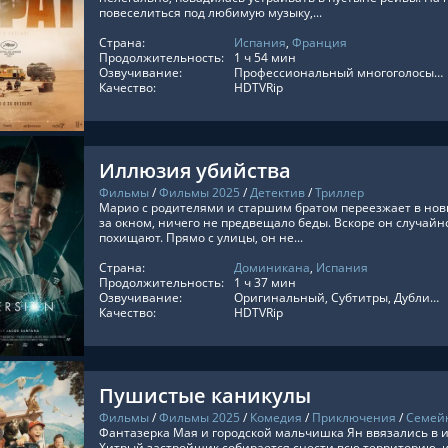
повеселиться под любимую музыку,...
Страна:
Испания
,
Франция
ТЬ ОНЛАЙН
Продолжительность:
1 ч 54 мин
Озвучивание:
Профессиональный многоголосый, Оригинальный, Дублированный, Субтитры
Качество:
HDTVRip
Иллюзия убийства
Фильмы
/
Фильмы 2025
/
Детектив
/
Триллер
Марио с родителями и старшим братом переезжает в нов
за окном, ничего не предвещало беды. Вскоре он случайно
похищают. Прямо с улицы, он не...
Страна:
Доминикана
,
Испания
ТЬ ОНЛАЙН
Продолжительность:
1 ч 37 мин
Озвучивание:
Оригинальный, Субтитры, Дублированный
Качество:
HDTVRip
Пушистые каникулы
Фильмы
/
Фильмы 2025
/
Комедия
/
Приключения
/
Семей
Фантазерка Мая и городской мальчишка Ян ввязались в и
Хитрый застройщик собирается снести всю территорию, и