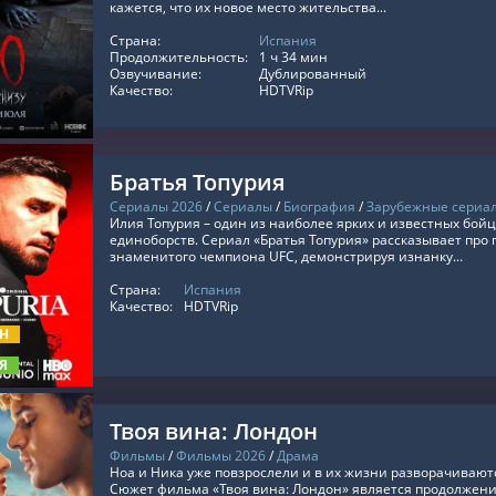
кажется, что их новое место жительства...
Страна:
Испания
ТЬ ОНЛАЙН
Продолжительность:
1 ч 34 мин
Озвучивание:
Дублированный
Качество:
HDTVRip
Братья Топурия
Сериалы 2026
/
Сериалы
/
Биография
/
Зарубежные сериа
Илия Топурия – один из наиболее ярких и известных бо
единоборств. Сериал «Братья Топурия» рассказывает про
знаменитого чемпиона UFC, демонстрируя изнанку...
Страна:
Испания
ТЬ ОНЛАЙН
Качество:
HDTVRip
ОН
Я
Твоя вина: Лондон
Фильмы
/
Фильмы 2026
/
Драма
Ноа и Ника уже повзрослели и в их жизни разворачиваю
Сюжет фильма «Твоя вина: Лондон» является продолжен