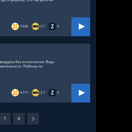
7.636
5.7
0
видуума без исключения. Ведь
мятежности. Ребёнку по
4.717
3.7
0
7
8