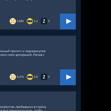
5.683
5.2
0
льный протест и подчеркнутая
зких смен декораций. Начав с
6.274
5.8
0
мигрантов, прибывших в страну
не все приходили туда, чтобы