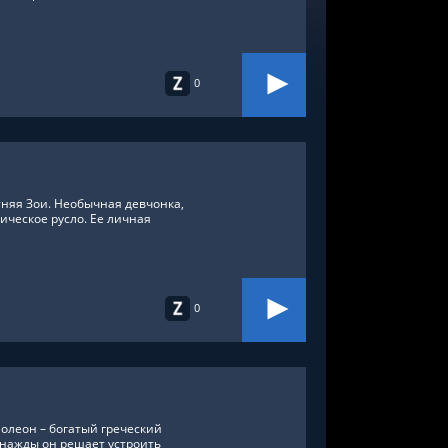
0
няя Зои. Необычная девчонка,
ическое русло. Ее личная
0
молеон – богатый греческий
нажды он решает устроить