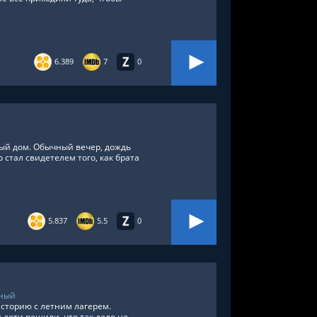
6.389
7
0
ый дом. Обычный вечер, дождь
 стал свидетелем того, как брата
5.837
5.5
0
ный
сторию с летним лагерем.
 дети решили, что так дело не