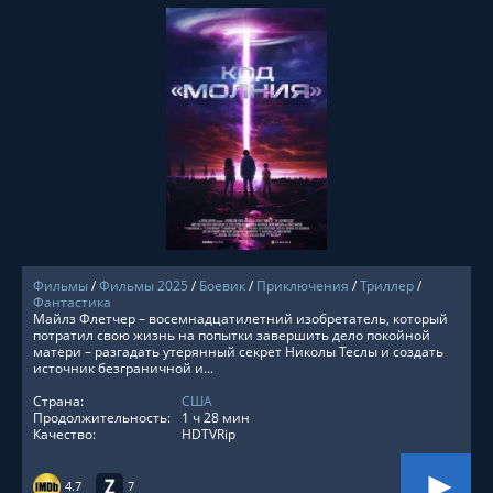
СМОТРЕТЬ ОНЛАЙН
Фильмы
/
Фильмы 2025
/
Боевик
/
Приключения
/
Триллер
/
Фантастика
Майлз Флетчер – восемнадцатилетний изобретатель, который
потратил свою жизнь на попытки завершить дело покойной
матери – разгадать утерянный секрет Николы Теслы и создать
источник безграничной и...
Страна:
США
Продолжительность:
1 ч 28 мин
Качество:
HDTVRip
4.7
7