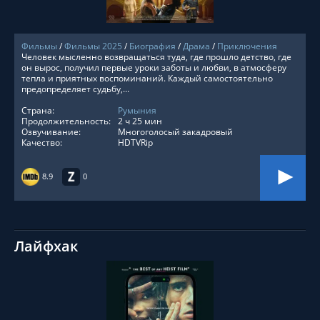
Фильмы
/
Фильмы 2025
/
Биография
/
Драма
/
Приключения
Человек мысленно возвращаться туда, где прошло детство, где
он вырос, получил первые уроки заботы и любви, в атмосферу
тепла и приятных воспоминаний. Каждый самостоятельно
предопределяет судьбу,...
Страна:
Румыния
Продолжительность:
2 ч 25 мин
Озвучивание:
Многоголосый закадровый
Качество:
HDTVRip
8.9
0
Лайфхак