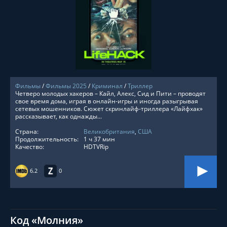
СМОТРЕТЬ ОНЛАЙН
Фильмы
/
Фильмы 2025
/
Криминал
/
Триллер
Четверо молодых хакеров – Кайл, Алекс, Сид и Пити – проводят
свое время дома, играя в онлайн-игры и иногда разыгрывая
сетевых мошенников. Сюжет скринлайф-триллера «Лайфхак»
рассказывает, как однажды...
Страна:
Великобритания
,
США
Продолжительность:
1 ч 37 мин
Качество:
HDTVRip
6.2
0
Код «Молния»