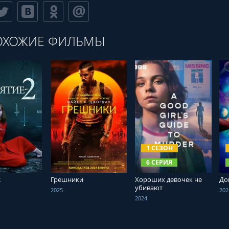
ОХОЖИЕ ФИЛЬМЫ
ТЬ ОНЛАЙН
СМОТРЕТЬ ОНЛАЙН
СМОТРЕТЬ ОНЛАЙН
1 СЕЗОН
6 СЕРИЯ
2
Грешники
Хороших девочек не
До
убивают
2025
202
2024