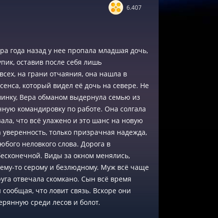
6.407
ра года назад у нее пропала младшая дочь,
пик, оставив после себя лишь
сех, на грани отчаяния, она нашла в
енса, который видел её дочь на севере. Не
минку, Вера обманом выдернула семью из
очную командировку по работе. Она солгала
зала, что всё улажено и это шанс на новую
а уверенность, только призрачная надежда,
юбого неловкого слова. Дорога в
бесконечной. Виды за окном менялись,
ему-то серому и безлюдному. Муж всё чаще
руга отвечала скомкано. Сын всё время
 сообщая, что ловит связь. Вскоре они
ерянную среди лесов и болот.