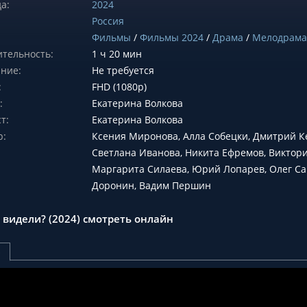
а:
2024
Россия
Фильмы
/
Фильмы 2024
/
Драма
/
Мелодрама
тельность:
1 ч 20 мин
ние:
Не требуется
:
FHD (1080p)
:
Екатерина Волкова
т:
Екатерина Волкова
р:
Ксения Миронова, Алла Собецки, Дмитрий К
Светлана Иванова, Никита Ефремов, Виктори
Маргарита Силаева, Юрий Лопарев, Олег Са
Доронин, Вадим Першин
 видели? (2024) смотреть онлайн
р