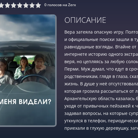
0
голосов на Zerx
9
10
ОПИСАНИЕ
Вера затеяла опасную игру. Полто
и официальные поиски зашли в ту
равнодушные взгляды. Втайне от в
интернете историю одного экстрас
веря, но цепляясь за любую соло
Перми. Муж думал, что едут в ср
родственникам, глядя в глаза, ска
жизнь. В душе у неё отсутствовал
которая грозила рассыпаться от л
Архангельскую область казалась 
уходя от привычных пейзажей к ч
задавал вопросы, на которые суп
уткнулся в телефон, периодически
приехали в глухую деревушку, зат