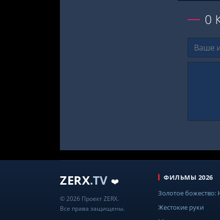
0
ZERX
.TV
ФИЛЬМЫ 2026
❤️
Золотое божество:
© 2026 Проект ZERX.
Жестокие руки
Все права защищены.