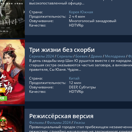
высокопоставленный офицер...
Страна:
Корея Южная
ТЬ ОНЛАЙН
Продолжительность:
2 ч 4 мин
Озвучивание:
Многоголосый закадровый
Качество:
HDTVRip
Три жизни без скорби
Сериалы 2024
/
Сериалы
/
Боевик
/
Драма
/
Мелодрама
/
Ф
В день свадьбы мир Шан Ю рушится вместе с ее народом.
старшая сестра оказываются частью заговора, а виновн
правителя, Сы Юаня. Чудом...
Страна:
Китай
ТЬ ОНЛАЙН
Продолжительность:
12 мин
Озвучивание:
DEEP, Субтитры
ОН
Качество:
HDTVRip
ИЯ
Режиссёрская версия
Фильмы
/
Фильмы 2024
/
Ужасы
Провинциальный городок стал прибежищем незамеченн
режиссеру, случайно нашедшему не законченную кинема