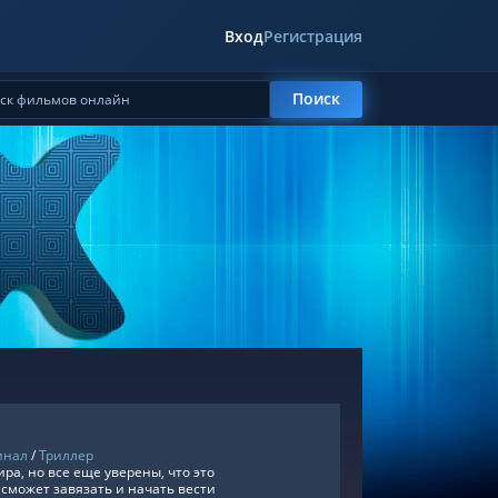
Вход
Регистрация
Поиск
инал
/
Триллер
ра, но все еще уверены, что это
может завязать и начать вести