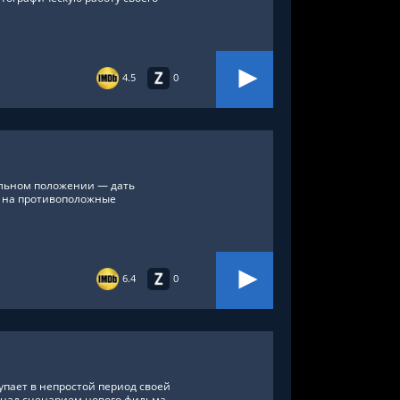
4.5
0
ельном положении — дать
 на противоположные
6.4
0
тупает в непростой период своей
 над сценарием нового фильма,