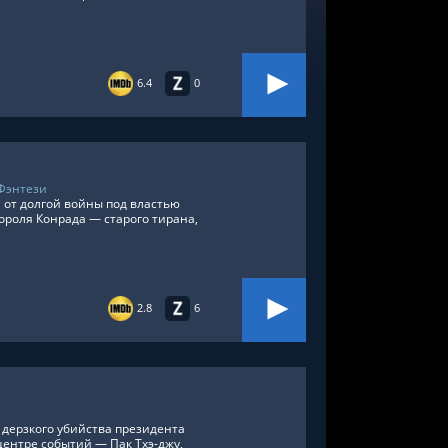
6.4
0
Фэнтези
 от долгой войны под властью
ороля Конрада — старого тирана,
2.8
6
 дерзкого убийства президента
центре событий — Пак Тхэ-джу,