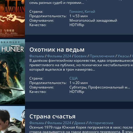
семь разных судеб и героями...
Страна:
Гонконг
,
Китай
ТЬ ОНЛАЙН
Продолжительность:
1 ч 53 мин
Озвучивание:
Многоголосый закадровый
Качество:
HDTVRip
Охотник на ведьм
Фильмы
/
Фильмы 2024
/
Боевик
/
Приключения
/
Ужасы
/
В далёком фэнтезийном королевстве, едва оправившемся
приветливого на публике, но психически нестабильного к
который вцепился в трон намертво...
Страна:
США
ТЬ ОНЛАЙН
Продолжительность:
1 ч 20 мин
Озвучивание:
Субтитры, Профессиональный многоголосый
Качество:
HDTVRip
Страна счастья
Фильмы
/
Фильмы 2024
/
Драма
/
Исторические
Осенью 1979 года Южная Корея погружается в хаос: после
страна оказывается на грани военного переворота. В эпи