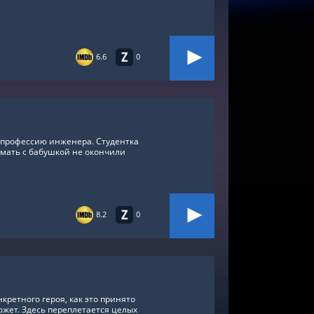
6.6
0
т профессию инженера. Студентка
е мать с бабушкой не окончили
8.2
0
кретного героя, как это принято
южет. Здесь переплетается целых