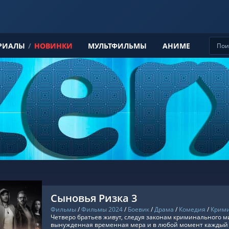
РИАЛЫ
/
НОВИНКИ
МУЛЬТФИЛЬМЫ
АНИМЕ
Сыновья Ризка 3
Фильмы
/
Фильмы 2024
/
Боевик
/
Драма
/
Комедия
/
Крим
Четверо братьев живут, следуя законам криминального ми
вынужденная временная мера и в любой момент каждый с