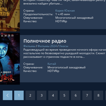
внезапно найден убитым....
Страна:
Корея Южная
ТЬ ОНЛАЙН
Продолжительность:
1 ч 45 мин
Озвучивание:
Многоголосый закадровый
Качество:
HDTVRip
Полночное радио
Фильмы
/
Фильмы 2024
/
Ужасы
Радиоведущий во время проведения ночного эфира начин
ностальгию по безвозвратно ушедшей молодости. Сюжет
рассказывает о странном подкасте в ночь...
Страна:
Китай
ТЬ ОНЛАЙН
Озвучивание:
Многоголосый закадровый
Качество:
HDTVRip
1
2
3
4
5
6
7
8