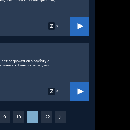
0
ает погружаться в глубокую
 фильма «Полночное радио»
0
9
10
...
122