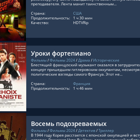
преподавателя. Лента манит таинственным...
Страна:
США
ТЬ ОНЛАЙН
Продолжительность:
1 ч 30 мин
Качество:
HDTVRip
Уроки фортепиано
Фильмы
/
Фильмы 2024
/
Драма
/
Исторические
Блестящий французский музыкант оказался в затруднит
концерт пришедшим гитлеровским оккупантам, несмотря
политические взгляды самого Франсуа. Этот не...
Страна:
Франция
ТЬ ОНЛАЙН
Продолжительность:
1 ч 46 мин
Восемь подозреваемых
Фильмы
/
Фильмы 2024
/
Детектив
/
Триллер
В 1944 году Корея расстается с японской оккупацией и вс
истории. Режиссер Чхве Ян Чжун, заканчивающий работу