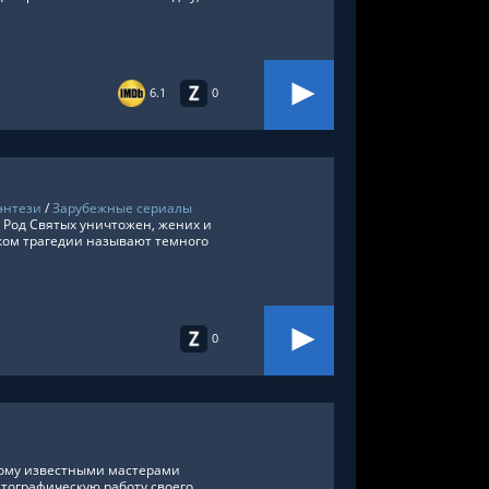
6.1
0
энтези
/
Зарубежные сериалы
 Род Святых уничтожен, жених и
иком трагедии называют темного
0
ому известными мастерами
тографическую работу своего