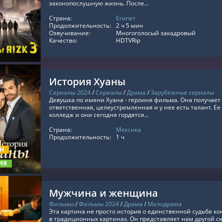
законопослушную жизнь. После...
Страна:
Египет
ТЬ ОНЛАЙН
Продолжительность:
2 ч 5 мин
Озвучивание:
Многоголосый закадровый
Качество:
HDTVRip
История Хуаны
Сериалы 2024
/
Сериалы
/
Драма
/
Зарубежные сериалы
Девушка по имени Хуана - героиня фильма. Она получае
ответственная, целеустремленная и у нее есть талант. Е
колледж и они сегодня гордятся...
Страна:
Мексика
ТЬ ОНЛАЙН
Продолжительность:
1 ч
ОН
ИЯ
Мужчина и женщина
Фильмы
/
Фильмы 2024
/
Драма
/
Мелодрама
Эта картина не просто история о единственной судьбе кон
в традиционных картинах. Он представляет нам другой с