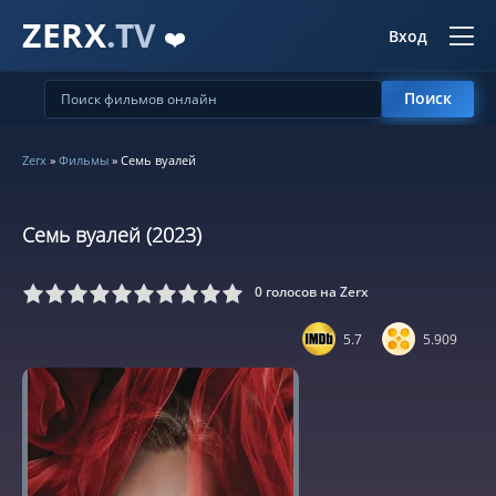
ZERX
.TV
❤️
Вход
Поиск
Zerx
»
Фильмы
» Семь вуалей
Семь вуалей (2023)
0
голосов на Zerx
5
6
7
8
9
10
5.7
5.909