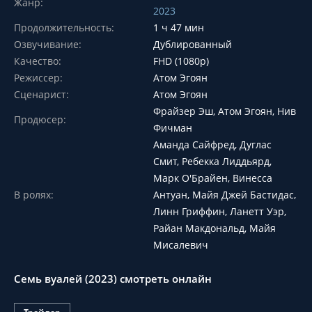
Жанр:
2023
Продолжительность:
1 ч 47 мин
Озвучивание:
Дублированный
Качество:
FHD (1080p)
Режиссер:
Атом Эгоян
Сценарист:
Атом Эгоян
Фрайзер Эш, Атом Эгоян, Нив
Продюсер:
Фичман
Аманда Сайфред, Дуглас
Смит, Ребекка Лиддьярд,
Марк О'Брайен, Винесса
В ролях:
Антуан, Майя Джей Бастидас,
Линн Гриффин, Ланетт Уэр,
Райан Макдональд, Майя
Мисалевич
Семь вуалей (2023) смотреть онлайн