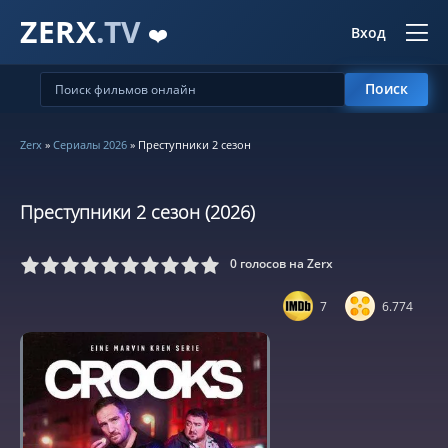
ZERX
.TV
❤️
Вход
Поиск
Zerx
»
Сериалы 2026
» Преступники 2 сезон
Преступники 2 сезон (2026)
0
голосов на Zerx
5
6
7
8
9
10
7
6.774