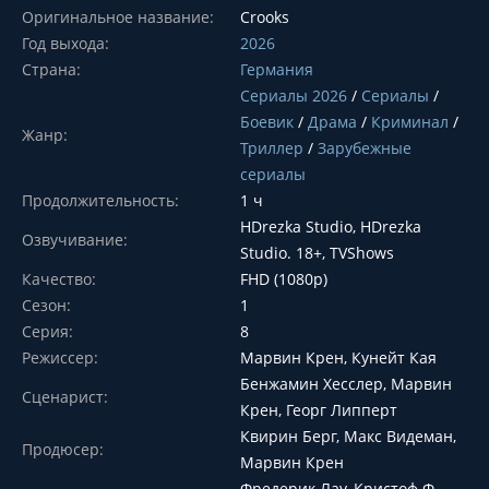
Оригинальное название:
Crooks
Год выхода:
2026
Страна:
Германия
Сериалы 2026
/
Сериалы
/
Боевик
/
Драма
/
Криминал
/
Жанр:
Триллер
/
Зарубежные
сериалы
Продолжительность:
1 ч
HDrezka Studio, HDrezka
Озвучивание:
Studio. 18+, TVShows
Качество:
FHD (1080p)
Сезон:
1
Серия:
8
Режиссер:
Марвин Крен, Кунейт Кая
Бенжамин Хесслер, Марвин
Сценарист:
Крен, Георг Липперт
Квирин Берг, Макс Видеман,
Продюсер:
Марвин Крен
Фредерик Лау, Кристоф Ф.