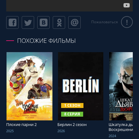
!
Пожаловаться
ПОХОЖИЕ ФИЛЬМЫ
СМОТРЕТЬ ОНЛАЙН
СМОТРЕТЬ ОНЛАЙН
СМОТРЕТЬ О
1 СЕЗОН
8 СЕРИЯ
Плохие парни 2
Берлин 2 сезон
Шкатулка дьяво
Воскрешение
2025
2026
2024