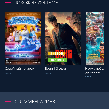
ПОХОЖИЕ ФИЛЬМЫ
СМОТРЕТЬ ОНЛАЙН
СМОТРЕТЬ ОНЛАЙН
СМОТРЕТЬ О
3 СЕЗОН
10 СЕРИЯ
Семейный призрак
Воин 1-3 сезон
Нэчжа побежда
драконов
2025
2019
2025
0
КОММЕНТАРИЕВ