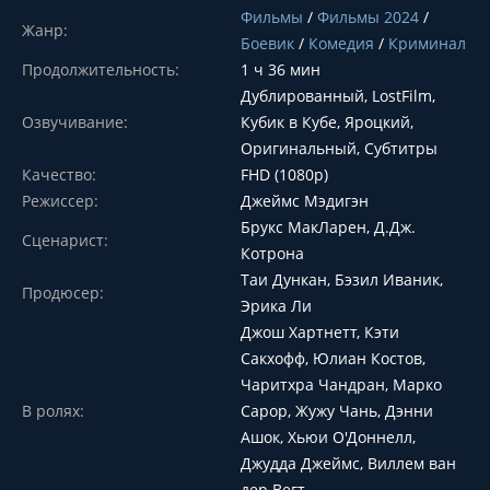
Фильмы
/
Фильмы 2024
/
Жанр:
Боевик
/
Комедия
/
Криминал
Продолжительность:
1 ч 36 мин
Дублированный, LostFilm,
Озвучивание:
Кубик в Кубе, Яроцкий,
Оригинальный, Субтитры
Качество:
FHD (1080p)
Режиссер:
Джеймс Мэдигэн
Брукс МакЛарен, Д.Дж.
Сценарист:
Котрона
Таи Дункан, Бэзил Иваник,
Продюсер:
Эрика Ли
Джош Хартнетт, Кэти
Сакхофф, Юлиан Костов,
Чаритхра Чандран, Марко
В ролях:
Сарор, Жужу Чань, Дэнни
Ашок, Хьюи О'Доннелл,
Джудда Джеймс, Виллем ван
дер Вегт