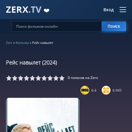
ZERX
.TV
❤️
Вход
Поиск
Zerx
»
Фильмы
» Рейс навылет
Рейс навылет (2024)
0
голосов на Zerx
5
6
7
8
9
10
6.4
6.945