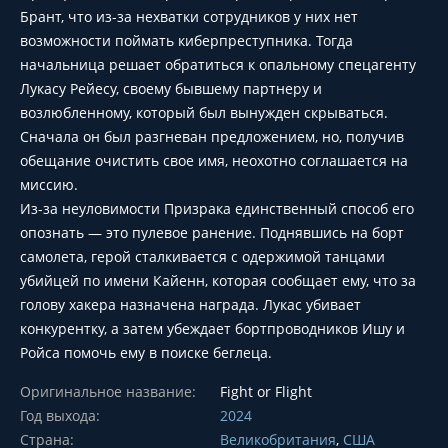
Брант, что из-за нехватки сотрудников у них нет
возможности поймать киберпреступника. Тогда
начальница решает обратиться к опальному спецагенту
Лукасу Рейесу, своему бывшему партнеру и
возлюбленному, который был вынужден скрываться.
Сначала он был разгневан предложением, но, получив
обещание очистить свое имя, неохотно соглашается на
миссию.
Из-за неуловимости Призрака единственный способ его
опознать — это пулевое ранение. Поднявшись на борт
самолета, герой сталкивается с одержимой танцами
убийцей по имени Кайенн, которая сообщает ему, что за
голову хакера назначена награда. Лукас убивает
конкурентку, а затем убеждает бортпроводников Ишу и
Ройса помочь ему в поиске беглеца.
Оригинальное название:
Fight or Flight
Год выхода:
2024
Страна:
Великобритания
,
США