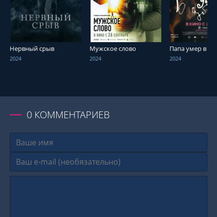
СМОТРЕТЬ ОНЛАЙН
СМОТРЕТЬ ОНЛАЙН
СМОТРЕТЬ О
Нервный срыв
Мужское слово
Папа умер в су
2024
2024
2024
0
КОММЕНТАРИЕВ