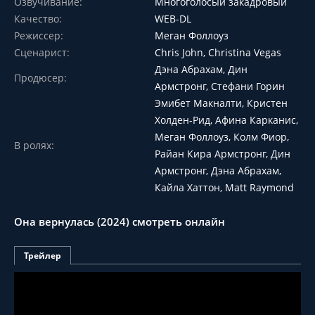
Озвучивание:
Многоголосый закадровый
Качество:
WEB-DL
Режиссер:
Меган Фоллоуз
Сценарист:
Chris John, Christina Vegas
Дэна Абрахам, Дин
Продюсер:
Армстронг, Стефани Горин
Эмибет Макналти, Кристен
Холден-Рид, Афина Карканис,
Меган Фоллоуз, Колм Фиор,
В ролях:
Райан Кира Армстронг, Дин
Армстронг, Дэна Абрахам,
Кайла Хаттон, Matt Raymond
Она вернулась (2024) смотреть онлайн
Трейлер