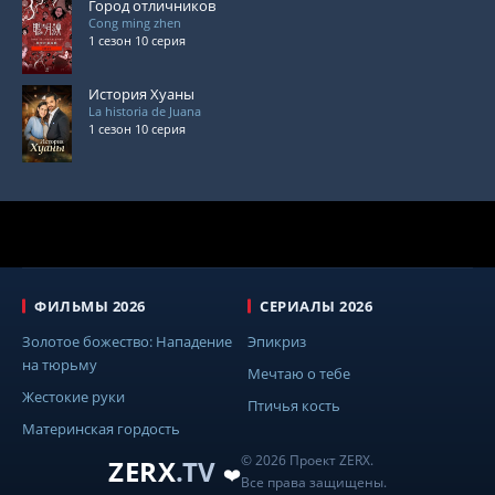
Город отличников
Cong ming zhen
1 сезон 10 серия
История Хуаны
La historia de Juana
1 сезон 10 серия
ФИЛЬМЫ 2026
СЕРИАЛЫ 2026
Золотое божество: Нападение
Эпикриз
на тюрьму
Мечтаю о тебе
Жестокие руки
Птичья кость
Материнская гордость
© 2026 Проект ZERX.
ZERX
.TV
❤️
Все права защищены.