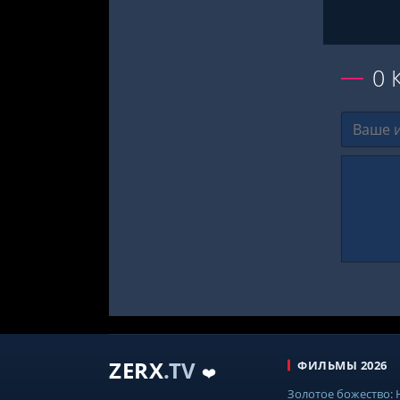
0
ZERX
.TV
ФИЛЬМЫ 2026
❤️
Золотое божество: