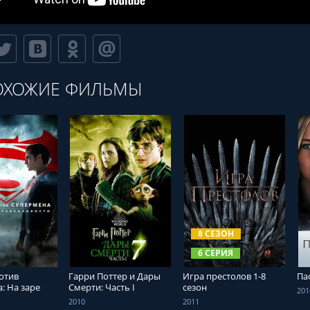
ОХОЖИЕ ФИЛЬМЫ
ТЬ ОНЛАЙН
СМОТРЕТЬ ОНЛАЙН
СМОТРЕТЬ ОНЛАЙН
8 СЕЗОН
6 СЕРИЯ
отив
Гарри Поттер и Дары
Игра престолов 1-8
Па
: На заре
Смерти: Часть I
сезон
201
вости
2010
2011