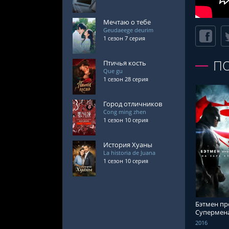
Мечтаю о тебе
Geudaeege deurim
1 сезон 7 серия
П
Птичья кость
Que gu
1 сезон 28 серия
Город отличников
Cong ming zhen
1 сезон 10 серия
История Хуаны
La historia de Juana
СМОТРЕ
1 сезон 10 серия
Бэтмен пр
Супермена
справедли
2016