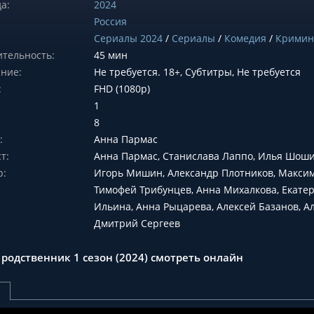
а:
2024
Россия
Сериалы 2024
/
Сериалы
/
Комедия
/
Кримин
тельность:
45 мин
ние:
Не требуется. 18+, Субтитры, Не требуется
:
FHD (1080p)
1
8
:
Анна Пармас
т:
Анна Пармас, Станислава Лаппо, Илья Шош
р:
Игорь Мишин, Александр Плотников, Макси
Тимофей Трибунцев, Анна Михалкова, Екате
Ильина, Анна Рыцарева, Алексей Базанов, А
Дмитрий Сергеев
 родственник 1 сезон (2024) смотреть онлайн
р