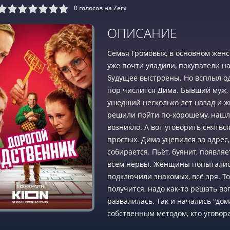
0
голосов на Zerx
9
10
ОПИСАНИЕ
Семья Громовых, в основном женс
уже почти уладили, покупатели на
будущее выстроены. Но всплыл од
пор числится Дима. Бывший муж, 
ушедший несколько лет назад и 
решили пойти по-хорошему, нашли
возникло. А вот уговорить снятьс
простых. Дима уцепился за адрес,
собирается. Пьёт, буянит, появляе
всем нервы. Женщины попытались
подключили знакомых, всё зря. То
получится, надо как-то решать во
развалилась. Так и начались "до
собственным методом, кто уговора