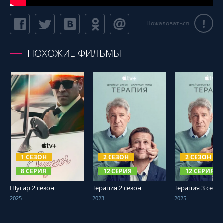
!
Пожаловаться
ПОХОЖИЕ ФИЛЬМЫ
СМОТРЕТЬ ОНЛАЙН
СМОТРЕТЬ ОНЛАЙН
СМОТРЕТЬ О
1 СЕЗОН
2 СЕЗОН
2 СЕЗОН
8 СЕРИЯ
12 СЕРИЯ
12 СЕРИЯ
Шугар 2 сезон
Терапия 2 сезон
Терапия 3 сезо
2025
2023
2025