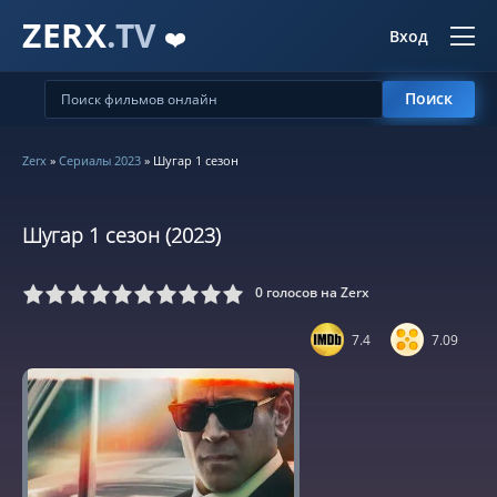
ZERX
.TV
❤️
Вход
Поиск
Zerx
»
Сериалы 2023
» Шугар 1 сезон
Шугар 1 сезон (2023)
0
голосов на Zerx
5
6
7
8
9
10
7.4
7.09