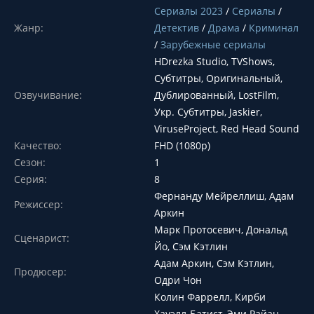
Сериалы 2023
/
Сериалы
/
Жанр:
Детектив
/
Драма
/
Криминал
/
Зарубежные сериалы
HDrezka Studio, TVShows,
Субтитры, Оригинальный,
Озвучивание:
Дублированный, LostFilm,
Укр. Субтитры, Jaskier,
ViruseProject, Red Head Sound
Качество:
FHD (1080p)
Сезон:
1
Серия:
8
Фернанду Мейреллиш, Адам
Режиссер:
Аркин
Марк Протосевич, Дональд
Сценарист:
Йо, Сэм Кэтлин
Адам Аркин, Сэм Кэтлин,
Продюсер:
Одри Чон
Колин Фаррелл, Кирби
Хауэлл-Батист, Эми Райан,