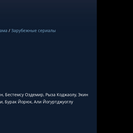
ама
/
Зарубежные сериалы
, Бестемсу Оздемир, Рыза Коджаолу, Экин
и, Бурак Йорюк, Али Йогуртджуоглу