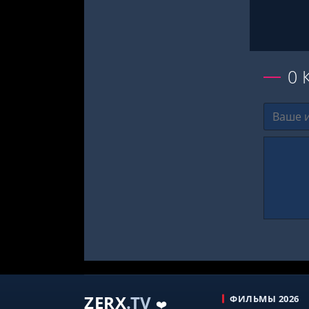
0
ZERX
.TV
ФИЛЬМЫ 2026
❤️