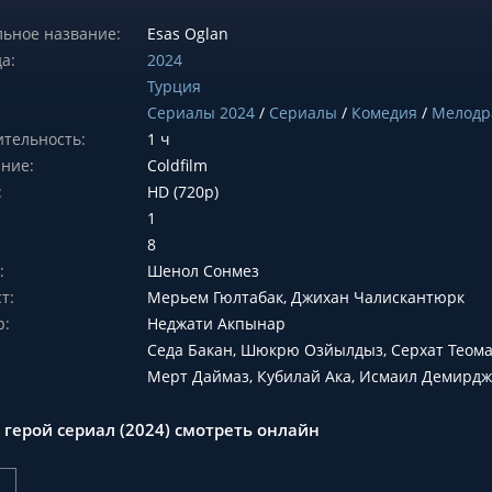
ьное название:
Esas Oglan
а:
2024
Турция
Сериалы 2024
/
Сериалы
/
Комедия
/
Мелодр
тельность:
1 ч
ние:
Coldfilm
:
HD (720p)
1
8
:
Шенол Сонмез
т:
Мерьем Гюлтабак, Джихан Чалискантюрк
р:
Неджати Акпынар
Седа Бакан, Шюкрю Озйылдыз, Серхат Теоман
Мерт Даймаз, Кубилай Ака, Исмаил Демирдж
 герой сериал (2024) смотреть онлайн
р