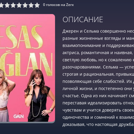
0
голосов на Zerx
9
10
ОПИСАНИЕ
Джерен и Сельма совершенно несх
разные жизненные взгляды и ман
взаимопонимание и поддерживаю
актриса, романтичная и наивная
светлую любовь, но к сожалению 
разочарованиями. Сельма — усп
строгая и рациональная, привык
позволяющая себе слабостей. Их 
личной жизни, и постепенно они 
счастье. Одна из них начинает с
переставая идеализировать отнош
чувствам и учится доверять своем
одиночества и сомнений к взаим
доказывая, что настоящая дружба