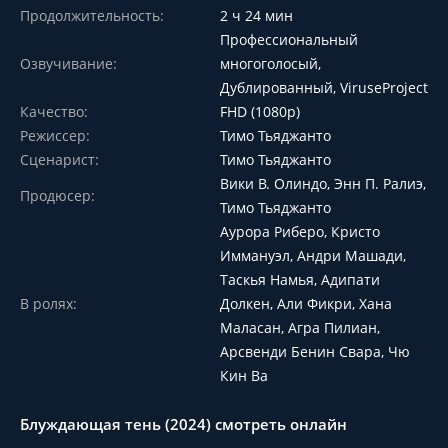
Продолжительность:
2 ч 24 мин
Профессиональный
Озвучивание:
многоголосый,
Дублированный, ViruseProject
Качество:
FHD (1080p)
Режиссер:
Тимо Тьяджанто
Сценарист:
Тимо Тьяджанто
Вики В. Олиндо, Энн П. Ралиэ,
Продюсер:
Тимо Тьяджанто
Аурора Риберо, Кристо
Иммануэл, Андри Машади,
Таскья Намья, Адипати
В ролях:
Долкен, Али Фикри, Хана
Маласан, Агра Пилиан,
Арсвенди Бенин Свара, Чю
Кин Ва
Блуждающая тень (2024) смотреть онлайн