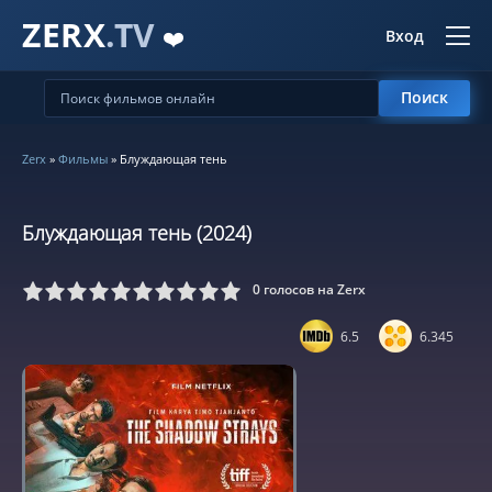
ZERX
.TV
❤️
Вход
Поиск
Zerx
»
Фильмы
» Блуждающая тень
Блуждающая тень (2024)
0
голосов на Zerx
5
6
7
8
9
10
6.5
6.345