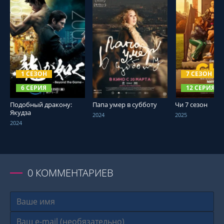
СМОТРЕТЬ ОНЛАЙН
СМОТРЕТЬ ОНЛАЙН
СМОТРЕТЬ О
1 СЕЗОН
7 СЕЗОН
6 СЕРИЯ
12 СЕРИЯ
Подобный дракону:
Папа умер в субботу
Чи 7 сезон
Якудза
2024
2025
2024
0
КОММЕНТАРИЕВ