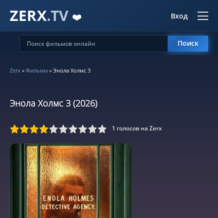
ZERX
.TV
❤️
Вход
Поиск
Zerx
»
Фильмы
» Энола Холмс 3
Энола Холмс 3 (2026)
1
голосов на Zerx
5
6
7
8
9
10