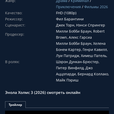
Жанр:
Драма
/
Криминал
/
Приключения
/
Фильмы 2026
Качество:
FHD (1080p)
Режиссер:
Фил Барантини
Сценарист:
Джек Торн, Нэнси Спрингер
Милли Бобби Браун, Robert
Продюсер:
Brown, Алекс Гарсиа
Милли Бобби Браун, Хелена
Бонем Картер, Генри Кавилл,
Луи Патридж, Химеш Патель,
В ролях:
Шэрон Дункан-Брюстер,
Питер Винфилд, Джо
Аццопарди, Бернард Коллако,
Майк Пэриш
Энола Холмс 3 (2026) смотреть онлайн
Трейлер