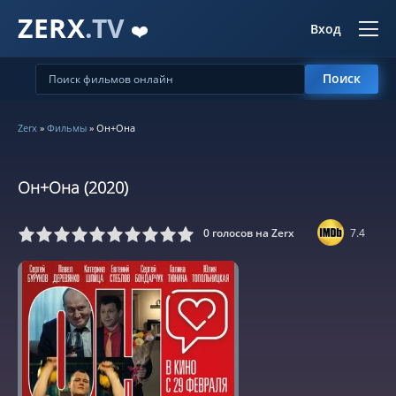
ZERX
.TV
❤️
Вход
Поиск
Zerx
»
Фильмы
» Он+Она
Он+Она (2020)
0
голосов на Zerx
7.4
5
6
7
8
9
10