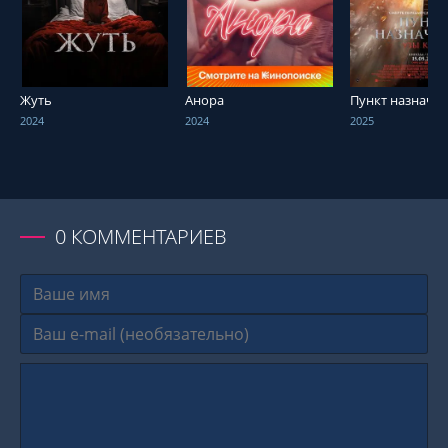
СМОТРЕТЬ ОНЛАЙН
СМОТРЕТЬ ОНЛАЙН
СМОТРЕТЬ О
Жуть
Анора
Пункт назначен
2024
2024
2025
0
КОММЕНТАРИЕВ