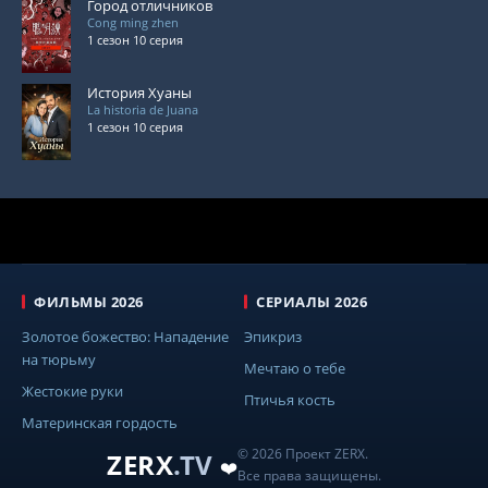
Город отличников
Cong ming zhen
1 сезон 10 серия
История Хуаны
La historia de Juana
1 сезон 10 серия
ФИЛЬМЫ 2026
СЕРИАЛЫ 2026
Золотое божество: Нападение
Эпикриз
на тюрьму
Мечтаю о тебе
Жестокие руки
Птичья кость
Материнская гордость
© 2026 Проект ZERX.
ZERX
.TV
❤️
Все права защищены.