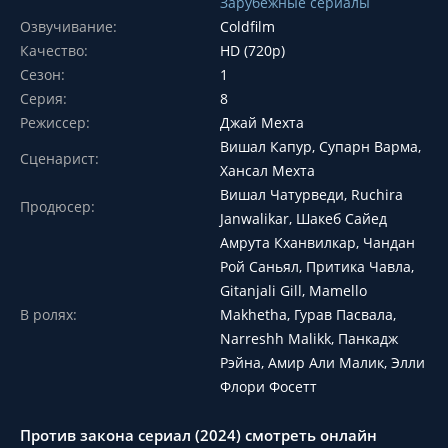
Зарубежные сериалы
Озвучивание:
Coldfilm
Качество:
HD (720p)
Сезон:
1
Серия:
8
Режиссер:
Джай Мехта
Вишал Капур, Супарн Варма,
Сценарист:
Хансал Мехта
Вишал Чатурведи, Ruchira
Продюсер:
Janwalikar, Шакеб Сайед
Амрута Кханвилкар, Чандан
Рой Саньял, Притика Чавла,
Gitanjali Gill, Mamello
В ролях:
Makhetha, Гурав Пасвала,
Narreshh Malikk, Панкадж
Рэйна, Амир Али Малик, Элли
Флори Фосетт
Против закона сериал (2024) смотреть онлайн