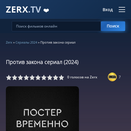
ZERX
.TV
❤️
Вход
Поиск
Zerx
»
Сериалы 2024
» Против закона сериал
Против закона сериал (2024)
0
голосов на Zerx
7
5
6
7
8
9
10