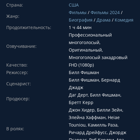
Страна:
США
Фильмы
/
Фильмы 2024
/
Жанр:
Биография
/
Драма
/
Комедия
Продолжительность:
1 ч 44 мин
Профессиональный
многоголосый,
Озвучивание:
Оригинальный,
Многоголосый закадровый
Качество:
FHD (1080p)
Режиссер:
Билл Фишман
Билл Фишман, Бернард
Сценарист:
Джадж
Даг Дерт, Билл Фишман,
Продюсер:
Бретт Керр
Джон Хидер, Билли Зейн,
Элейна Хаффман, Heiae
Touniou, Камилль Раза,
В ролях:
Ричард Дрейфусс, Джордж
Псаррас, Роб Кордри, Ава