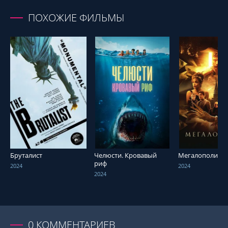
ПОХОЖИЕ ФИЛЬМЫ
СМОТРЕТЬ ОНЛАЙН
СМОТРЕТЬ ОНЛАЙН
СМОТРЕТЬ О
Бруталист
Челюсти. Кровавый
Мегалополис
риф
2024
2024
2024
0
КОММЕНТАРИЕВ