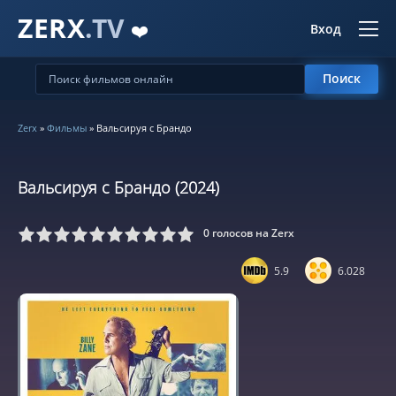
ZERX
.TV
❤️
Вход
Поиск
Zerx
»
Фильмы
» Вальсируя с Брандо
Вальсируя с Брандо (2024)
0
голосов на Zerx
5
6
7
8
9
10
5.9
6.028