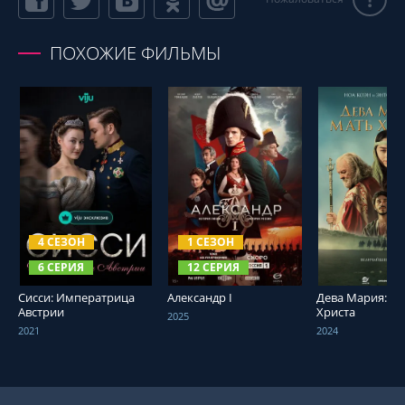
ПОХОЖИЕ ФИЛЬМЫ
СМОТРЕТЬ ОНЛАЙН
СМОТРЕТЬ ОНЛАЙН
СМОТРЕТЬ О
4 СЕЗОН
1 СЕЗОН
6 СЕРИЯ
12 СЕРИЯ
Сисси: Императрица
Александр I
Дева Мария: М
Австрии
Христа
2025
2021
2024