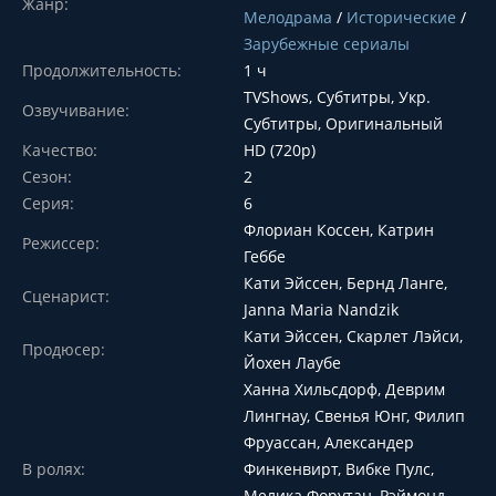
Жанр:
Мелодрама
/
Исторические
/
Зарубежные сериалы
Продолжительность:
1 ч
TVShows, Субтитры, Укр.
Озвучивание:
Субтитры, Оригинальный
Качество:
HD (720p)
Сезон:
2
Серия:
6
Флориан Коссен, Катрин
Режиссер:
Геббе
Кати Эйссен, Бернд Ланге,
Сценарист:
Janna Maria Nandzik
Кати Эйссен, Скарлет Лэйси,
Продюсер:
Йохен Лаубе
Ханна Хильсдорф, Деврим
Лингнау, Свенья Юнг, Филип
Фруассан, Александер
В ролях:
Финкенвирт, Вибке Пулс,
Мелика Форутан, Рэймонд