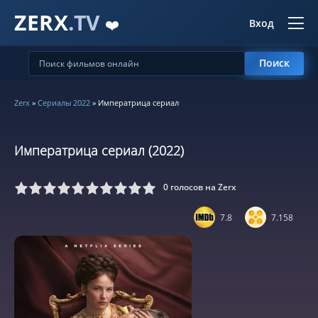
ZERX
.TV
❤️
Вход
Поиск
Zerx
»
Сериалы 2022
» Императрица сериал
Императрица сериал (2022)
0
голосов на Zerx
5
6
7
8
9
10
7.8
7.158