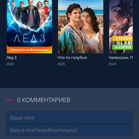
СМОТРЕТЬ ОНЛАЙН
СМОТРЕТЬ ОНЛАЙН
СМОТРЕТЬ О
1 СЕЗОН
6 СЕРИЯ
Лёд 3
Что-то голубое
Челюскин. Пер
2024
2025
2024
0
КОММЕНТАРИЕВ