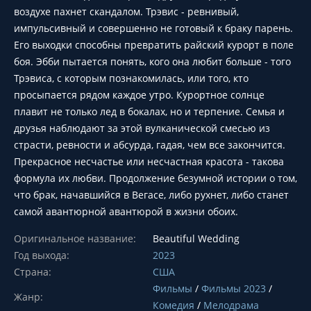
воздухе пахнет скандалом. Трэвис - ревнивый,
импульсивный и совершенно не готовый к браку парень.
Его выходки способны превратить райский курорт в поле
боя. Эбби пытается понять, кого она любит больше - того
Трэвиса, с которым познакомилась, или того, кто
просыпается рядом каждое утро. Курортное солнце
плавит не только лед в бокалах, но и терпение. Семья и
друзья наблюдают за этой вулканической смесью из
страсти, ревности и абсурда, гадая, чем все закончится.
Прекрасное несчастье или несчастная красота - такова
формула их любви. Продолжение безумной истории о том,
что брак, начавшийся в Вегасе, либо рухнет, либо станет
самой авантюрной авантюрой в жизни обоих.
Оригинальное название:
Beautiful Wedding
Год выхода:
2023
Страна:
США
Фильмы
/
Фильмы 2023
/
Жанр:
Комедия
/
Мелодрама