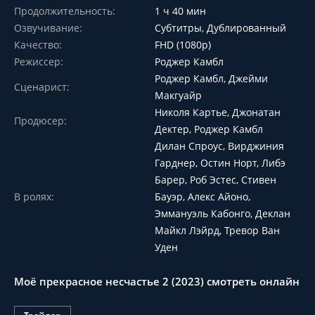
Продолжительность:
1 ч 40 мин
Озвучивание:
Субтитры, Дублированный
Качество:
FHD (1080p)
Режиссер:
Роджер Камбл
Роджер Камбл, Джейми
Сценарист:
Макгуайр
Николя Картье, Джонатан
Продюсер:
Дектер, Роджер Камбл
Дилан Спроус, Вирджиния
Гарднер, Остин Норт, Либэ
Барер, Роб Эстес, Стивен
В ролях:
Бауэр, Алекс Айоно,
Эммануэль Кабонго, Деклан
Майкл Лэйрд, Тревор Ван
Уден
Моё прекрасное несчастье 2 (2023) смотреть онлайн