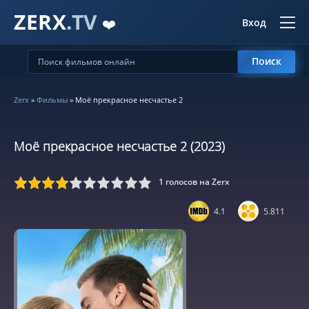
ZERX
.TV
❤️
Вход
Поиск
Zerx
»
Фильмы
» Моё прекрасное несчастье 2
Моё прекрасное несчастье 2 (2023)
1
голосов на Zerx
5
6
7
8
9
10
4.1
5.811