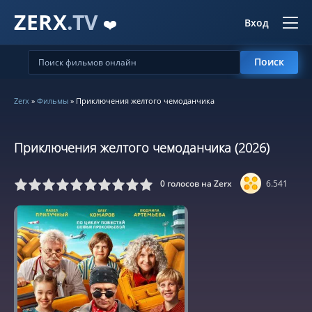
ZERX
.TV
❤️
Вход
Поиск
Zerx
»
Фильмы
» Приключения желтого чемоданчика
Приключения желтого чемоданчика (2026)
0
голосов на Zerx
6.541
5
6
7
8
9
10