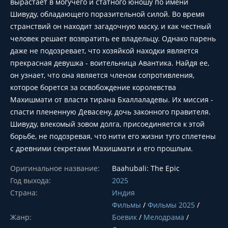
вырастает в могучего и статного юношу по имени
Шивуду, обладающего поразительной силой. Во время
странствий он находит загадочную маску, и как честный
человек решает возвратить ее владельцу. Однако парень
даже не подозревает, что хозяйкой находки является
прекрасная девушка - воительница Авантика. Найдя ее,
он узнает, что она является членом сопротивления,
которое борется за освобождение королевства
Махишмати от власти тирана Бхаллаладевы. Их миссия -
спасти плененную Девасену, дочь законного правителя.
Шивуду, влекомый зовом долга, присоединяется к этой
борьбе, не подозревая, что нити его жизни туго сплетены
с древними секретами Махишмати и его прошлым.
Оригинальное название:
Baahubali: The Epic
Год выхода:
2025
Страна:
Индия
Фильмы
/
Фильмы 2025
/
Жанр:
Боевик
/
Мелодрама
/