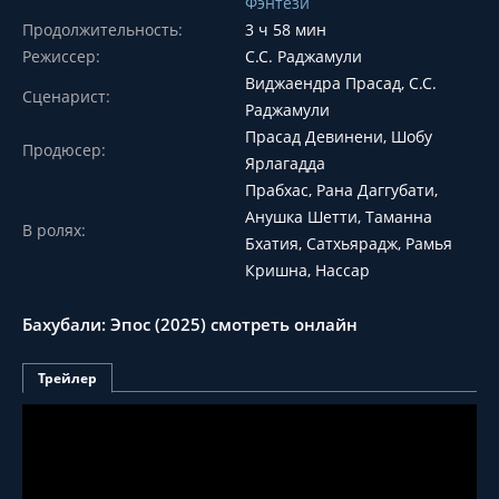
Фэнтези
Продолжительность:
3 ч 58 мин
Режиссер:
С.С. Раджамули
Виджаендра Прасад, С.С.
Сценарист:
Раджамули
Прасад Девинени, Шобу
Продюсер:
Ярлагадда
Прабхас, Рана Даггубати,
Анушка Шетти, Таманна
В ролях:
Бхатия, Сатхьярадж, Рамья
Кришна, Нассар
Бахубали: Эпос (2025) смотреть онлайн
Трейлер