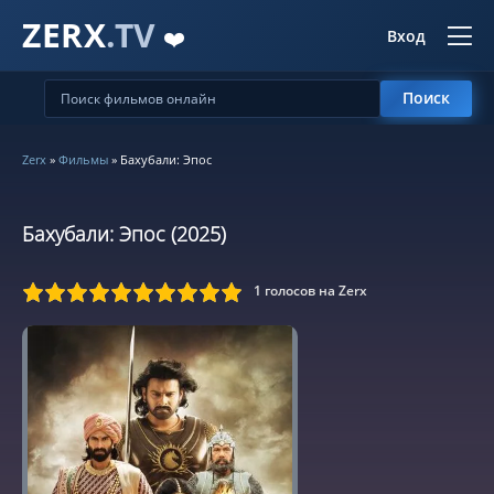
ZERX
.TV
❤️
Вход
Поиск
Zerx
»
Фильмы
» Бахубали: Эпос
Бахубали: Эпос (2025)
1
голосов на Zerx
5
6
7
8
9
10