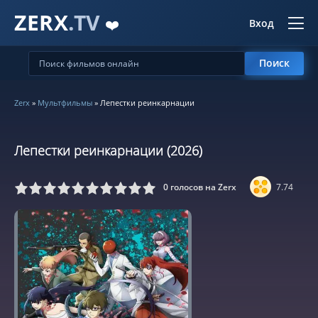
ZERX
.TV
❤️
Вход
Поиск
Zerx
»
Мультфильмы
» Лепестки реинкарнации
Лепестки реинкарнации (2026)
0
голосов на Zerx
7.74
5
6
7
8
9
10