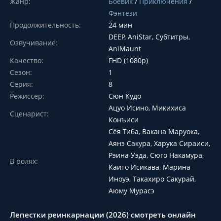
Жанр:
Боевик
/
Приключения
/
Фэнтези
Продолжительность:
24 мин
DEEP, AniStar, Субтитры,
Озвучивание:
AniMaunt
Качество:
FHD (1080p)
Сезон:
1
Серия:
8
Режиссер:
Сюн Кудо
Ацуо Исино, Микихиса
Сценарист:
Конъиси
Сёя Тиба, Вакана Маруока,
Аянэ Сакура, Харука Сираиси,
Рэина Уэда, Сюго Накамура,
В ролях:
Каито Исикава, Марина
Иноуэ, Такахиро Сакурай,
Аюму Мурасэ
Лепестки реинкарнации (2026) смотреть онлайн