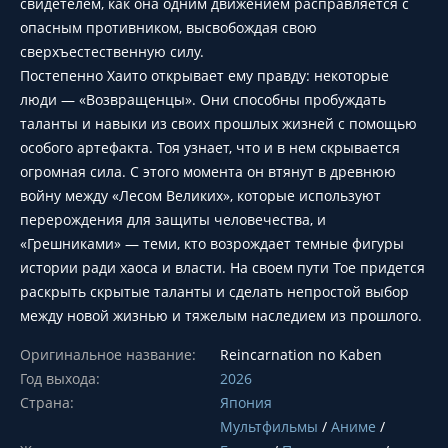
свидетелем, как она одним движением расправляется с
опасным противником, высвобождая свою
сверхъестественную силу.
Постепенно Хаито открывает ему правду: некоторые
люди — «Возвращенцы». Они способны пробуждать
таланты и навыки из своих прошлых жизней с помощью
особого артефакта. Тоя узнает, что и в нем скрывается
огромная сила. С этого момента он втянут в древнюю
войну между «Лесом Великих», которые используют
перерождения для защиты человечества, и
«Грешниками» — теми, кто возрождает темные фигуры
истории ради хаоса и власти. На своем пути Тое придется
раскрыть скрытые таланты и сделать непростой выбор
между новой жизнью и тяжелым наследием из прошлого.
Оригинальное название:
Reincarnation no Kaben
Год выхода:
2026
Страна:
Япония
Мультфильмы
/
Аниме
/