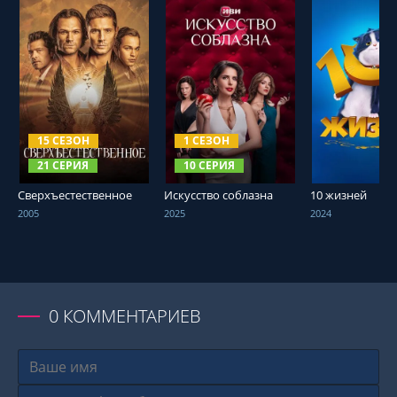
СМОТРЕТЬ ОНЛАЙН
СМОТРЕТЬ ОНЛАЙН
СМОТРЕТЬ О
15 СЕЗОН
1 СЕЗОН
21 СЕРИЯ
10 СЕРИЯ
Сверхъестественное
Искусство соблазна
10 жизней
2005
2025
2024
0
КОММЕНТАРИЕВ