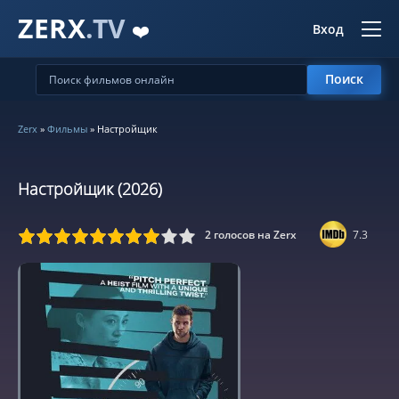
ZERX
.TV
❤️
Вход
Поиск
Zerx
»
Фильмы
» Настройщик
Настройщик (2026)
2
голосов на Zerx
7.3
5
6
7
8
9
10