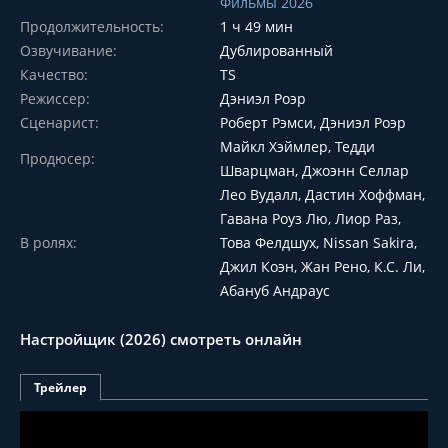
Фильмы 2026
Продолжительность:
1 ч 49 мин
Озвучивание:
Дублированный
Качество:
TS
Режиссер:
Дэниэл Роэр
Сценарист:
Роберт Рэмси, Дэниэл Роэр
Майкл Хэймлер, Тедди
Продюсер:
Шварцман, Джоэнн Селлар
Лео Вудалл, Дастин Хоффман,
Гавана Роуз Лю, Лиор Раз,
В ролях:
Това Фелдшух, Nissan Sakira,
Джил Коэн, Жан Рено, К.С. Ли,
Абануб Андраус
Настройщик (2026) смотреть онлайн
Трейлер