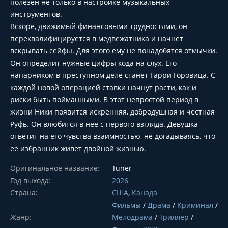
полезен не только в настройке музыкальных
инструментов.
Вскоре, движимый финансовыми трудностями, он
переквалифицируется в медвежатника и начнет
вскрывать сейфы. Для этого ему не понадобятся отмычки.
Он определит нужные цифры кода на слух. Его
напарником в преступном деле станет Гарри Горовица. С
каждой новой операцией ставки начнут расти, как и
риски быть пойманными. В этот непростой период в
жизни Ники появится искренняя, добродушная и честная
Руфь. Он влюбится в нее с первого взгляда. Девушка
ответит на его чувства взаимностью, не догадываясь, что
ее избранник живет двойной жизнью.
Оригинальное название:
Tuner
Год выхода:
2026
Страна:
США
,
Канада
Фильмы
/
Драма
/
Криминал
/
Жанр:
Мелодрама
/
Триллер
/