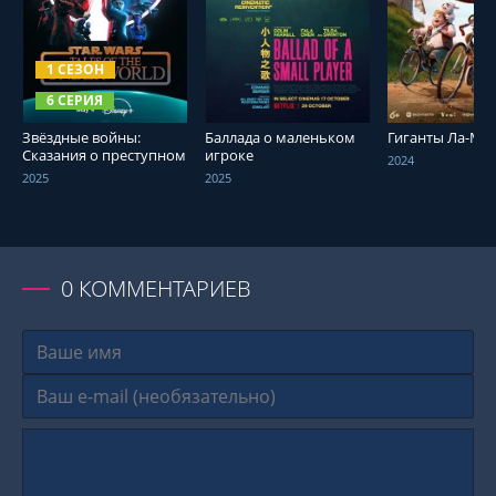
СМОТРЕТЬ ОНЛАЙН
СМОТРЕТЬ ОНЛАЙН
СМОТРЕТЬ О
1 СЕЗОН
6 СЕРИЯ
Звёздные войны:
Баллада о маленьком
Гиганты Ла-Ма
Сказания о преступном
игроке
2024
мире
2025
2025
0
КОММЕНТАРИЕВ