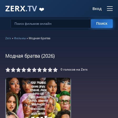
ZERX
.TV
❤️
Вход
Поиск
Zerx
»
Фильмы
» Модная братва
Модная братва (2026)
0
голосов на Zerx
5
6
7
8
9
10