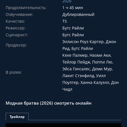
2026
Продолжительность:
1 ч 45 мин
Озвучивание:
Дублированный
Качество:
TS
Режиссер:
Бутс Райли
Сценарист:
Бутс Райли
Эллисон Роуз Картер, Джон
Продюсер:
Рид, Бутс Райли
Кеке Палмер, Наоми Аки,
Тейлор Пейдж, Поппи Лю,
Эйса Гонсалес, Деми Мур,
В ролях:
Лакит Стэнфилд, Уилл
Поултер, Ханна Калуэлл, Дон
Чидл
Модная братва (2026) смотреть онлайн
Трейлер