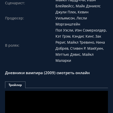
Сценарист:
Блейвейсс, Майк Дэниелс
Джули Плек, Кевин
Продюсер:
Уильямсон, Лесли
Морганштейн
Пол Уэсли, Иэн Сомерхолдер,
Кэт Грэм, Кэндис Кинг, Зак
Рериг, Майкл Тревино, Нина
В ролях:
Добрев, Стивен Р. МакКуин,
Мэттью Дэвис, Майкл
Маларки
Дневники вампира (2009) смотреть онлайн
Трейлер