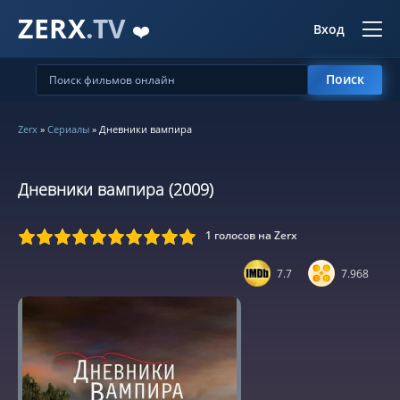
ZERX
.TV
❤️
Вход
Поиск
Zerx
»
Сериалы
» Дневники вампира
Дневники вампира (2009)
1
голосов на Zerx
5
6
7
8
9
10
7.7
7.968