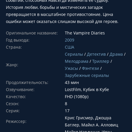
событий, способных навсегда изменить ее судьбу.
История любви, борьбы и мистических загадок
превращается в масштабное противостояние. Цена
ошибки может оказаться слишком высокой для героев.
Оригинальное название:
The Vampire Diaries
Год выхода:
2009
Страна:
США
Сериалы
/
Детектив
/
Драма
/
Мелодрама
/
Триллер
/
Жанр:
Ужасы
/
Фэнтези
/
Зарубежные сериалы
Продолжительность:
43 мин
Озвучивание:
LostFilm, Кубик в Кубе
Качество:
FHD (1080p)
Сезон:
8
Серия:
17
Крис Грисмер, Джошуа
Режиссер:
Батлер, Майкл А. Алловиц
Майкл Нардуччи, Ивэн