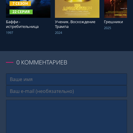
7 СЕЗОН
22 СЕРИЯ
Баффи -
Ученик. Восхождение
Грешники
истребительница
Трампа
2025
вампиров
1997
2024
0
КОММЕНТАРИЕВ