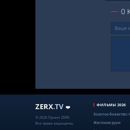
0
ZERX
.TV
ФИЛЬМЫ 2026
❤️
Золотое божество:
© 2026 Проект ZERX.
Жестокие руки
Все права защищены.