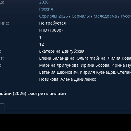
а:
2026
Россия
Сериалы 2026
/
Сериалы
/
Мелодрама
/
Русс
ние:
Не требуется
:
FHD (1080p)
1
12
:
Екатерина Двигубская
т:
Елена Баландина, Ольга Жабина, Лилия Ков
р:
Марина Хрипунова, Ирина Босова, Ирина П
Евгения Шахнович, Кирилл Кузнецов, Степан
Новикова, Алёна Даниленко
любви (2026) смотреть онлайн
р