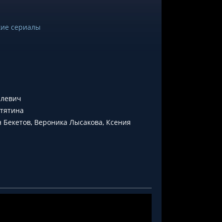
кие сериалы
алевич
утятина
 Бекетов, Вероника Лысакова, Ксения