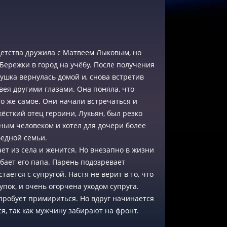
 детства дружила с Матвеем Лыковым, но
 Бережки в город на учёбу. После получения
шка вернулась домой и, снова встретив
вея другими глазами. Она поняла, что
то же самое. Они начали встречаться и
ёсткий отец героини, Лукьян, был резко
ьным человеком и хотел для дочери более
бедной семьи.
ет из села и женится. Но внезапно в жизни
ибает его папа. Парень подозревает
тается с супругой. Настя не верит в то, что
упок, и очень огорчена уходом супруга.
 пробует примириться. Но вдруг начинается
я, так как мужчину забирают на фронт.