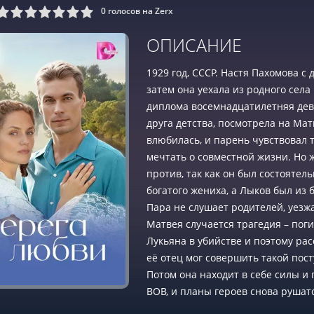
0
голосов на Zerx
9
10
ОПИСАНИЕ
1929 год, СССР. Настя Пахомова с
затем она уехала из родного села
диплома восемнадцатилетняя деву
друга детства, посмотрела на Мат
влюбилась, и парень чувствовал 
мечтать о совместной жизни. Но ж
против, так как он был состоятел
богатого жениха, а Лыков был из 
Пара не слушает родителей, уезжа
Матвея случается трагедия – пог
Лукьяна в убийстве и поэтому расс
её отец мог совершить такой пост
Потом она находит в себе силы и
ВОВ, и планы героев снова рушатс