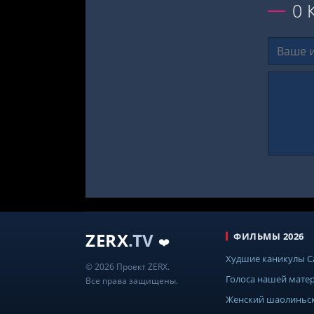
0
ZERX
.TV
ФИЛЬМЫ 2026
❤️
Худшие каникулы 
© 2026 Проект ZERX.
Голоса нашей мате
Все права защищены.
Женский шаолиньс