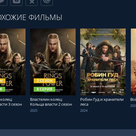
ОХОЖИЕ ФИЛЬМЫ
ТЬ ОНЛАЙН
СМОТРЕТЬ ОНЛАЙН
СМОТРЕТЬ ОНЛАЙН
ОН
2 СЕЗОН
Я
8 СЕРИЯ
 колец:
Властелин колец:
Робин Гуд и хранители
Во
сти 3 сезон
Кольца власти 2 сезон
леса
202
2025
2024