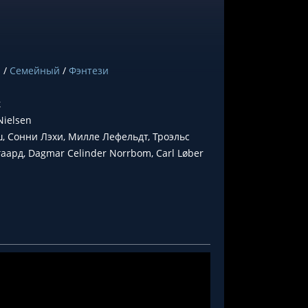
я
/
Семейный
/
Фэнтези
к
Nielsen
ш, Сонни Лэхи, Милле Лефельдт, Троэльс
аард, Dagmar Celinder Norrbom, Carl Løber