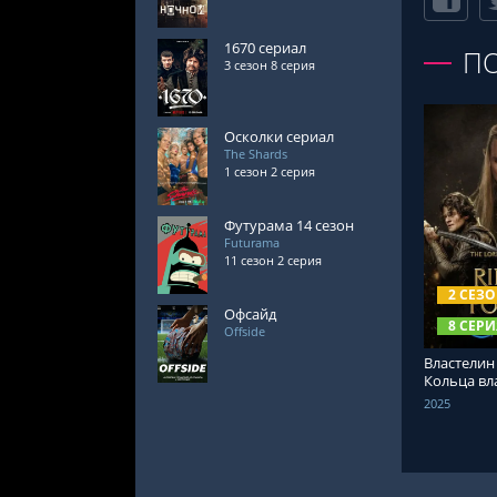
1670 сериал
П
3 сезон 8 серия
Осколки сериал
The Shards
1 сезон 2 серия
Футурама 14 сезон
Futurama
СМОТРЕ
11 сезон 2 серия
2 СЕЗ
Офсайд
8 СЕРИ
Offside
Властелин
Кольца вла
2025