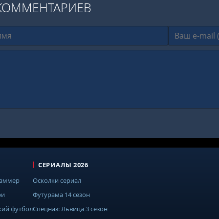
КОММЕНТАРИЕВ
СЕРИАЛЫ 2026
Саммер
Осколки сериал
ри
Футурама 14 сезон
кий футбол
Спецназ: Львица 3 сезон