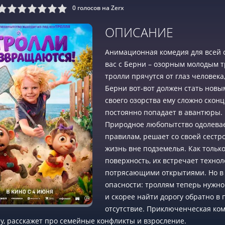
0
голосов на Zerx
9
10
ОПИСАНИЕ
Анимационная комедия для всей 
вас с Берни – озорным молодым т
тролли прячутся от глаз человек
Берни вот-вот должен стать новым
своего озорства ему сложно сконц
постоянно попадает в авантюры.
Природное любопытство одолевает
правилам, решает со своей сестр
жизнь вне подземелья. Как тольк
поверхность, их встречает техн
потрясающими открытиями. Но в 
опасности: троллям теперь нужн
и скорее найти дорогу обратно в 
отсутствие. Приключенческая ком
у, расскажет про семейные конфликты и взросление.