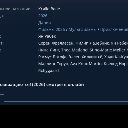
ьное название:
Krølle Bølle
а:
2026
Дания
Фильмы 2026
/
Мультфильмы
/
Приключени
:
Ян Рабек
т:
Сорен Фреллесен, Филип ЛаЗебник, Ян Рабе
р:
Нина Линг, Thea Matland, Stine-Marie Møller 
Расмус Ботофт, Эллен Хиллингсё, Хади Ка-Ку
Маллинг Торуп, Ava Knox Martin, Кьельд Норг
Roliggaard
возвращаются! (2026) смотреть онлайн
р