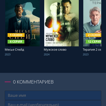
СМОТРЕТЬ ОНЛАЙН
СМОТРЕТЬ ОНЛАЙН
СМОТРЕТЬ О
1 СЕЗОН
2 СЕЗОН
6 СЕРИЯ
12 СЕРИЯ
Месье Спейд
Мужское слово
Терапия 2 сезо
2023
2024
2023
0
КОММЕНТАРИЕВ