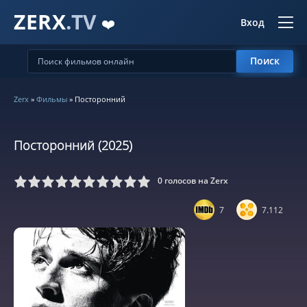
ZERX
.TV
❤️
Вход
Поиск
Zerx
»
Фильмы
» Посторонний
Посторонний (2025)
0
голосов на Zerx
5
6
7
8
9
10
7
7.112