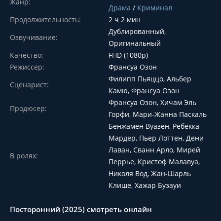
Жанр:
Драма
/
Криминал
Продолжительность:
2 ч 2 мин
Дублированный,
Озвучивание:
Оригинальный
Качество:
FHD (1080p)
Режиссер:
Франсуа Озон
Филипп Пьяццо, Альбер
Сценарист:
Камю, Франсуа Озон
Франсуа Озон, Хичам Эль
Продюсер:
Горфи, Мари-Жанна Паскаль
Бенжамен Вуазен, Ребекка
Мардер, Пьер Лоттен, Дени
Лаван, Сванн Арло, Мирей
В ролях:
Перрье, Кристоф Малавуа,
Николя Вод, Жан-Шарль
Клише, Хажар Бузауи
Посторонний (2025) смотреть онлайн