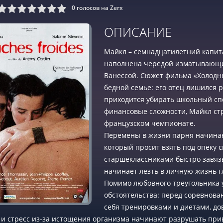
0
голосов на Zerx
9
10
ОПИСАНИЕ
Майкл – семнадцатилетний капит
наполнена чередой изматывающи
Ванессой. Сюжет фильма «Холодн
бедной семье: его отец лишился р
приходится убирать школьный спо
финансовые сложности, Майкл ст
французском чемпионате.
Перемены в жизни парня начинаю
который просит взять под опеку 
старшеклассниками быстро завяз
начинает лезть в личную жизнь гл
Помимо любовного треугольника 
обстоятельства: перед соревнова
себя тренировками и диетами, до
 и стресс из-за истощения организма начинают разрушать пр