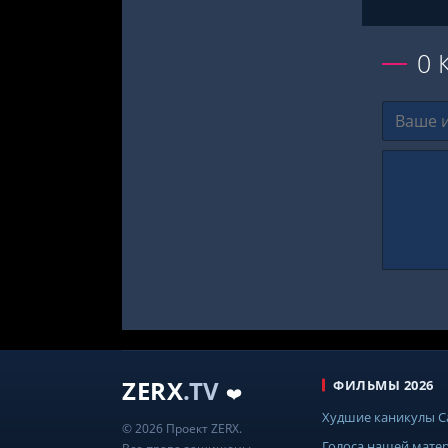
0
ZERX
.TV
ФИЛЬМЫ 2026
❤️
Худшие каникулы 
© 2026 Проект ZERX.
Голоса нашей мате