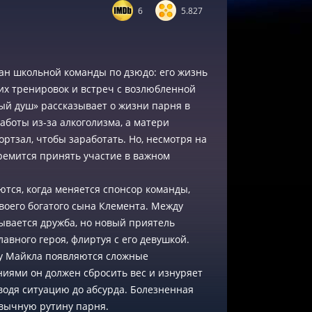
6
5.827
ан школьной команды по дзюдо: его жизнь
х тренировок и встреч с возлюбленной
ый душ» рассказывает о жизни парня в
аботы из-за алкоголизма, а матери
ртзал, чтобы заработать. Но, несмотря на
ремится принять участие в важном
тся, когда меняется спонсор команды,
своего богатого сына Клемента. Между
ывается дружба, но новый приятель
авного героя, флиртуя с его девушкой.
у Майкла появляются сложные
ниями он должен сбросить вес и изнуряет
водя ситуацию до абсурда. Болезненная
ивычную рутину парня.