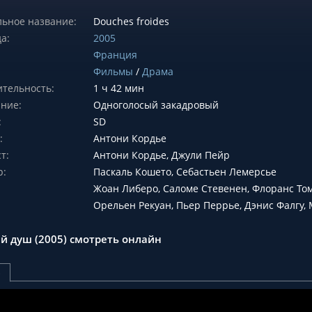
ьное название:
Douches froides
а:
2005
Франция
Фильмы
/
Драма
тельность:
1 ч 42 мин
ние:
Одноголосый закадровый
:
SD
:
Антони Кордье
т:
Антони Кордье, Джули Пейр
р:
Паскаль Кошето, Себастьен Лемерсье
Жоан Либеро, Саломе Стевенен, Флоранс Том
Орельен Рекуан, Пьер Перрье, Дэнис Фалгу,
й душ (2005) смотреть онлайн
р