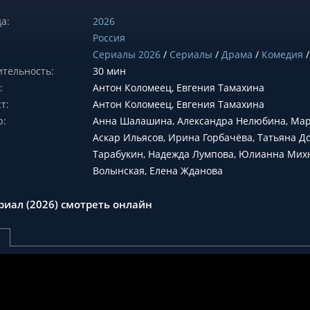
а:
2026
Россия
Сериалы 2026
/
Сериалы
/
Драма
/
Комедия
тельность:
30 мин
:
Антон Коломеец, Евгения Тамахина
т:
Антон Коломеец, Евгения Тамахина
р:
Анна Шалашина, Александра Нелюбина, Мар
Аскар Ильясов, Ирина Горбачёва, Татьяна Д
Тарабукин, Надежда Лумпова, Юлианна Михн
Волынская, Елена Жданова
риал (2026) смотреть онлайн
р