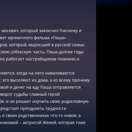
 москвич, который закончил Гнесинку и
южет ироничного фильма «Паша»
роя, который, выросший в русской семье,
свою узбекскую часть. Паша долгие годы
 но работает настройщиком пианино и
яется, когда на него наваливаются
его выселяют из дома, а ко всему прочему
овой и денег на еду Паша отправляется
поворот судьбы главный герой
бя, и он решает изучить свою родословную
 предстоит преодолеть трудности
о своих родственниках что-то новое, а
знакомой – актрисой Женей, которая тоже