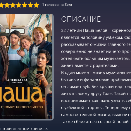
1
голосов на Zerx
9
10
ОПИСАНИЕ
32-летний Паша Белов – коренной
является наполовину узбеком. С
рассказывает о жизни главного ге
совершенно не знает ничего про 
хотел быть большим музыкантом,
живет вместе с родителями.
В один момент жизнь мужчины мен
бытовые и финансовые проблемы: 
он ломает зуб. Без крыши над гол
жить к своему другу Толе. Такой 
воспринимает как шанс узнать се
с узбекской стороны. Теперь ему
самостоятельной жизни, выяснить 
также сблизиться со своей новой 
я в жизненном кризисе.