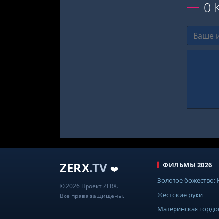
0
ZERX
.TV
ФИЛЬМЫ 2026
❤️
Золотое божество:
© 2026 Проект ZERX.
Жестокие руки
Все права защищены.
Материнская гордо