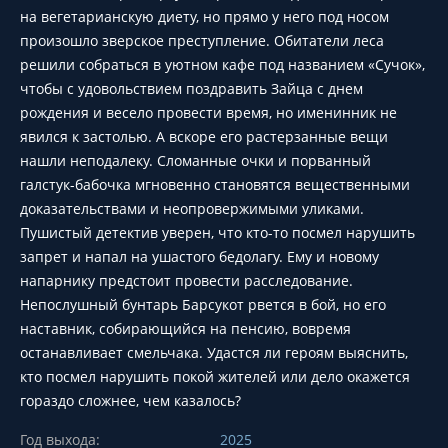
на вегетарианскую диету, но прямо у него под носом
произошло зверское преступление. Обитатели леса
решили собраться в уютном кафе под названием «Сучок»,
чтобы с удовольствием поздравить Зайца с днем
рождения и весело провести время, но именинник не
явился к застолью. А вскоре его растерзанные вещи
нашли неподалеку. Сломанные очки и порванный
галстук-бабочка мгновенно становятся вещественными
доказательствами и неопровержимыми уликами.
Пушистый детектив уверен, что кто-то посмел нарушить
запрет и напал на ушастого бедолагу. Ему и новому
напарнику предстоит провести расследование.
Непослушный бунтарь Барсукот рвется в бой, но его
наставник, собирающийся на пенсию, вовремя
останавливает смельчака. Удастся ли героям выяснить,
кто посмел нарушить покой жителей или дело окажется
гораздо сложнее, чем казалось?
Год выхода:
2025