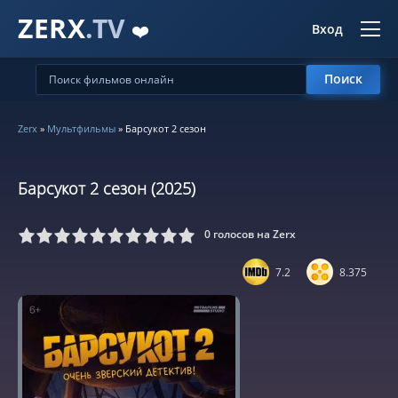
ZERX
.TV
❤️
Вход
Поиск
Zerx
»
Мультфильмы
» Барсукот 2 сезон
Барсукот 2 сезон (2025)
0
голосов на Zerx
5
6
7
8
9
10
7.2
8.375