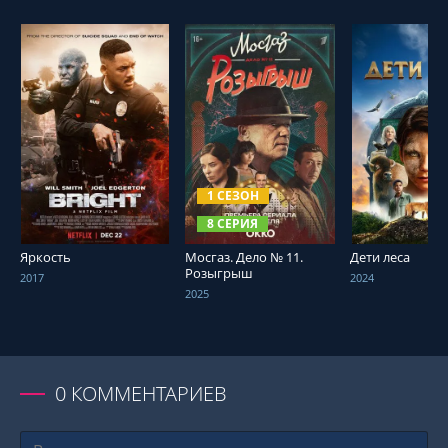
СМОТРЕТЬ ОНЛАЙН
СМОТРЕТЬ ОНЛАЙН
СМОТРЕТЬ О
1 СЕЗОН
8 СЕРИЯ
Яркость
Мосгаз. Дело № 11.
Дети леса
Розыгрыш
2017
2024
2025
0
КОММЕНТАРИЕВ