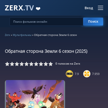
ZERX
.TV
❤️
Вход
Поиск
Zerx
»
Мультфильмы
» Обратная сторона Земли 6 сезон
Обратная сторона Земли 6 сезон (2025)
0
голосов на Zerx
5
6
7
8
9
10
7.9
7.959