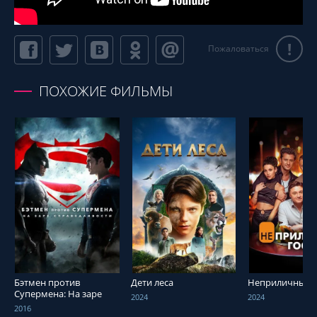
!
Пожаловаться
ПОХОЖИЕ ФИЛЬМЫ
СМОТРЕТЬ ОНЛАЙН
СМОТРЕТЬ ОНЛАЙН
СМОТРЕТЬ О
Бэтмен против
Дети леса
Неприличные г
Супермена: На заре
2024
2024
справедливости
2016