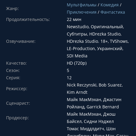
Мультфильмы
/
Комедия
/
Жанр:
Приключения
/
Фантастика
Продолжительность:
22 мин
Newstudio, Оригинальный,
Субтитры, HDrezka Studio,
Озвучивание:
HDrezka Studio. 18+, TVShows,
LE-Production, Украинский,
SDI Media
Качество:
HD (720p)
Сезон:
5
Серия:
12
Nick Reczynski, Bob Suarez,
Режиссер:
Kim Arndt
Майк МакМэхан, Джастин
Сценарист:
Ройланд, Garrick Bernard
Майк МакМэхан, Джош
Продюсер:
Байсел, Сидни Нэджел
Томас Миддлдитч, Шон
Джамброун, Мэри Мак, Саган