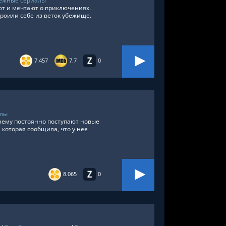
ежные сериалы
ют и мечтают о приключениях.
строили себе из веток убежище.
7.457
7.7
0
алы
нему постоянно поступают новые
которая сообщила, что у нее
8.065
0