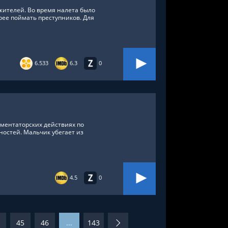
жителей. Во время налета было
орее поймать преступников. Для
6.533
6.3
0
иментаторских действиях по
остей. Мальчик убегает из
4.5
0
45
46
...
143