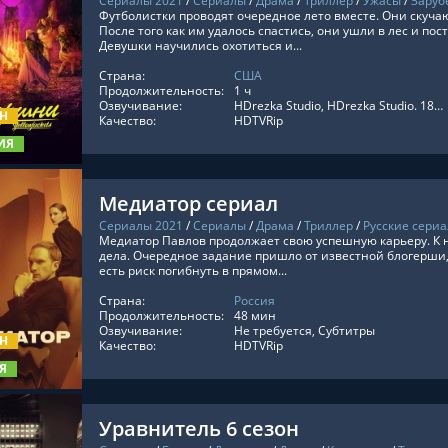
Сериалы 2021
/
Сериалы
/
Драма
/
Триллер
/
Ужасы
/
Заруб
Футболистки проводят очередное лето вместе. Они скуча
После того как им удалось спастись, они ушли в лес и по
Девушки научились охотиться и...
Страна:
США
ТЬ ОНЛАЙН
Продолжительность:
1 ч
Озвучивание:
HDrezka Studio, HDrezka Studio. 18+, LostFilm, TVShows, RezkaStudio, LE-Production, Оригинальный, Субтитры, Украинский, Кравец
ОН
Качество:
HDTVRip
ИЯ
Медиатор сериал
Сериалы 2021
/
Сериалы
/
Драма
/
Триллер
/
Русские сери
Медиатор Павлов продолжает свою успешную карьеру. К 
дела. Очередное задание пришло от известной блогерши, 
есть риск погибнуть в прямом...
Страна:
Россия
ТЬ ОНЛАЙН
Продолжительность:
48 мин
Озвучивание:
Не требуется, Субтитры
ОН
Качество:
HDTVRip
Я
Уравнитель 6 сезон