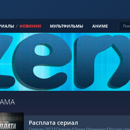
РИАЛЫ
/
НОВИНКИ
МУЛЬТФИЛЬМЫ
АНИМЕ
РАМА
Расплата сериал
Сериалы 2023
/
Сериалы
/
Драма
/
Криминал
/
Русские се