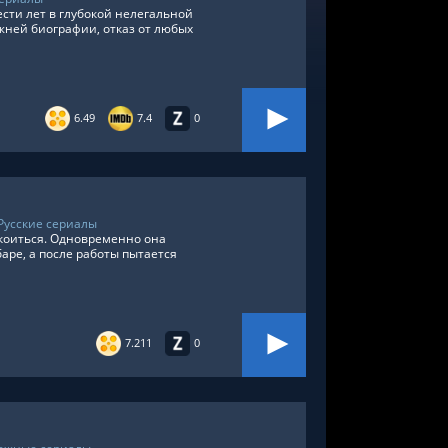
ти лет в глубокой нелегальной
жней биографии, отказ от любых
6.49
7.4
0
Русские сериалы
окоиться. Одновременно она
баре, а после работы пытается
7.211
0