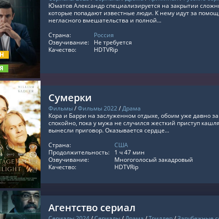
Юматов Александр специализируется на закрытии сложн
которые попадают известные люди. К нему идут за помощ
негласного вмешательства и полной...
Страна:
Россия
ТЬ ОНЛАЙН
Озвучивание:
Не требуется
Качество:
HDTVRip
ОН
Я
Сумерки
Фильмы
/
Фильмы 2022
/
Драма
Кора и Барри на заслуженном отдыхе, обоим уже давно за
спокойно, пока у мужа не случился жесткий приступ кашля
вынесли приговор. Оказывается сердце...
Страна:
США
ТЬ ОНЛАЙН
Продолжительность:
1 ч 47 мин
Озвучивание:
Многоголосый закадровый
Качество:
HDTVRip
Агентство сериал
Сериалы 2024
/
Сериалы
/
Драма
/
Триллер
/
Зарубежные 