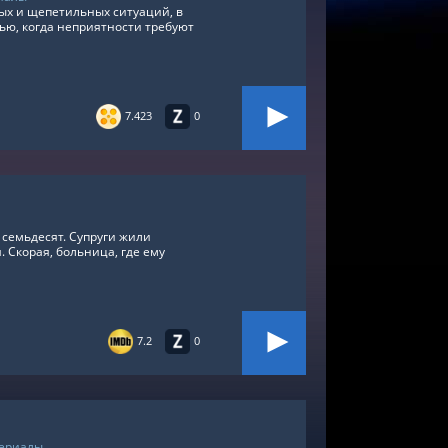
ых и щепетильных ситуаций, в
ью, когда неприятности требуют
7.423
0
 семьдесят. Супруги жили
. Скорая, больница, где ему
7.2
0
сериалы