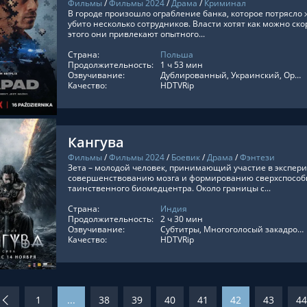
Фильмы
/
Фильмы 2024
/
Драма
/
Криминал
В городе произошло ограбление банка, которое потрясло 
убито несколько сотрудников. Власти хотят как можно ск
этого они привлекают опытного...
Страна:
Польша
ТЬ ОНЛАЙН
Продолжительность:
1 ч 53 мин
Озвучивание:
Дублированный, Украинский, Оригинальный, Субтитры, Укр. Субтитры, ViruseProject
Качество:
HDTVRip
Кангува
Фильмы
/
Фильмы 2024
/
Боевик
/
Драма
/
Фэнтези
Зета – молодой человек, принимающий участие в экспер
совершенствованию мозга и формированию сверхспособн
таинственного биомедцентра. Около границы с...
Страна:
Индия
ТЬ ОНЛАЙН
Продолжительность:
2 ч 30 мин
Озвучивание:
Субтитры, Многоголосый закадровый
Качество:
HDTVRip
1
...
38
39
40
41
42
43
44