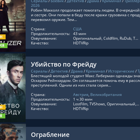
Сериалы
/
Боевик
/
Детектив
/
Драма
/
Криминал
/
Триллер
2026
Робин Макколл продолжает помогать людям. В очередной
и сестре. Они попали в беду после кражи грузовика с про
перевозил оружие. Тем...
ТЬ ОНЛАЙН
Страна:
США
Продолжительность:
43 мин
ОН
Озвучивание:
Оригинальный, Coldfilm, RuDub, TVShows, HDrezka Studio
Качество:
HDTVRip
ИЯ
Убийство по Фрейду
Сериалы
/
Детектив
/
Драма
/
Криминал
/
Исторические
/
Т
Блестящий молодой студент Макс Либерман однажды зна
Оскаром Рейнхардом. Он соглашается помочь ему в рас
преступлений. Одним из них стала серия...
Страна:
Австрия
,
Великобритания
ТЬ ОНЛАЙН
Продолжительность:
1 ч 30 мин
Озвучивание:
LostFilm, TVShows, Оригинальный, SDI Media, Дублированный
ОН
Качество:
HDTVRip
Я
Ограбление