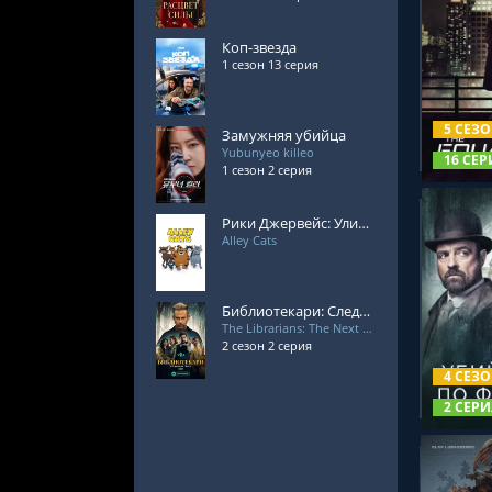
Коп-звезда
1 сезон 13 серия
СМОТРЕ
5 СЕЗ
Замужняя убийца
Yubunyeo killeo
16 СЕР
1 сезон 2 серия
Рики Джервейс: Уличные коты
Alley Cats
Библиотекари: Следующая глава 2 сезон
The Librarians: The Next Chapter
СМОТРЕ
2 сезон 2 серия
4 СЕЗ
2 СЕРИ