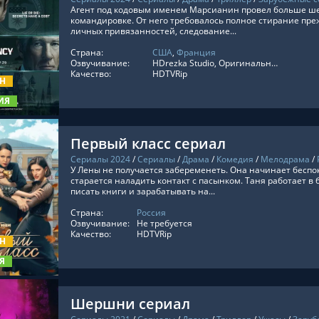
Агент под кодовым именем Марсианин провел больше шес
командировке. От него требовалось полное стирание пре
личных привязанностей, следование...
Страна:
США
,
Франция
ТЬ ОНЛАЙН
Озвучивание:
HDrezka Studio, Оригинальный, ViruseProject
Качество:
HDTVRip
ОН
ИЯ
Первый класс сериал
Сериалы 2024
/
Сериалы
/
Драма
/
Комедия
/
Мелодрама
/
У Лены не получается забеременеть. Она начинает бесп
старается наладить контакт с пасынком. Таня работает в 
писать книги и зарабатывать на...
Страна:
Россия
ТЬ ОНЛАЙН
Озвучивание:
Не требуется
Качество:
HDTVRip
ОН
Я
Шершни сериал