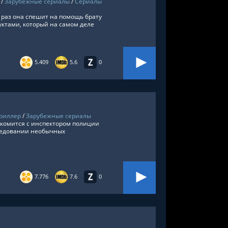
/
Зарубежные сериалы
/
Сериалы
 раз она спешит на помощь брату
дуктами, который на самом деле
5.409
5.6
0
риллер
/
Зарубежные сериалы
комится с инспектором полиции
следовании необычных
7.776
7.6
0