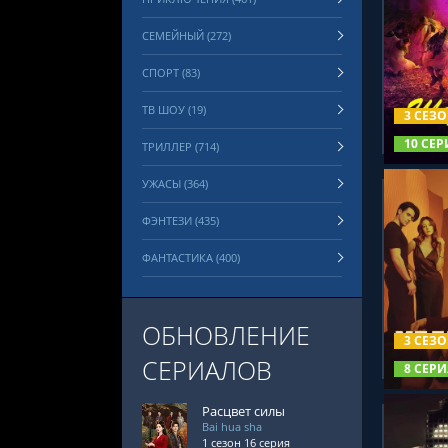
СЕМЕЙНЫЙ (272)
СПОРТ (83)
СМОТРЕ
ТВ ШОУ (19)
3 СЕЗ
10 СЕР
ТРИЛЛЕР (714)
УЖАСЫ (364)
ФЭНТЕЗИ (435)
ФАНТАСТИКА (400)
СМОТРЕ
ОБНОВЛЕНИЕ
3 СЕЗ
СЕРИАЛОВ
8 СЕРИ
Расцвет силы
Bai hua sha
1 сезон 16 серия