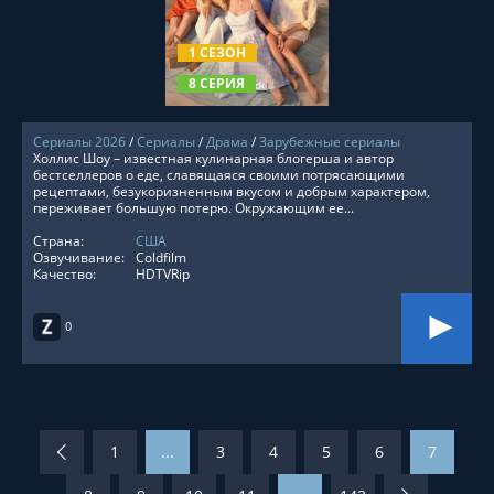
СМОТРЕТЬ ОНЛАЙН
1 СЕЗОН
8 СЕРИЯ
Сериалы 2026
/
Сериалы
/
Драма
/
Зарубежные сериалы
Холлис Шоу – известная кулинарная блогерша и автор
бестселлеров о еде, славящаяся своими потрясающими
рецептами, безукоризненным вкусом и добрым характером,
переживает большую потерю. Окружающим ее...
Страна:
США
Озвучивание:
Coldfilm
Качество:
HDTVRip
0
1
...
3
4
5
6
7