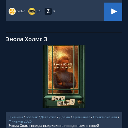
5.867
6.1
0
Энола Холмс 3
СМОТРЕТЬ ОНЛАЙН
Фильмы
/
Боевик
/
Детектив
/
Драма
/
Криминал
/
Приключения
/
Фильмы 2026
Энола Холмс всегда выделялась поведением в своей