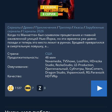
2 СЕЗОН
8 СЕРИЯ
Сериалы
/
Драма
/
Приключения
/
Триллер
/
Ужасы
/
Зарубежные
сериалы
/
Сериалы 2026
Когда-то Манхеттен был символом процветания и главной
оживленной улицей Нью-Йорка, но эти времена уже давно
позади и теперь это место лежит в руинах. Бродвей превратился
в смертельную ловушку, а...
Страна:
США
Продолжительность:
46 мин
Novamedia, TVShows, LostFilm, HDrezka
Studio, RezkaStudio, LE-Production,
Озвучивание:
Оригинальный, Субтитры, NewComers,
Dragon Studio, Украинский, RG.Paravozik
Качество:
HDTVRip
7.537
7
0