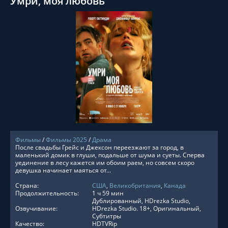
Умри, моя любовь
СМОТРЕТЬ ОНЛАЙН
Фильмы
/
Фильмы 2025
/
Драма
После свадьбы Грейс и Джексон переезжают за город, в
маленький домик в глуши, подальше от шума и суеты. Сперва
уединение в лесу кажется им обоим раем, но совсем скоро
девушка начинает маяться от...
Страна:
США
,
Великобритания
,
Канада
Продолжительность:
1 ч 59 мин
Дублированный, HDrezka Studio,
Озвучивание:
HDrezka Studio. 18+, Оригинальный,
Субтитры
Качество:
HDTVRip