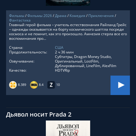
Фильмы
/
Фильмы 2026
/
Драма
/
Комедия
/
Приключения
/
Фантастика
Главный герой фильма – учитель естествознания Райланд Грейс
– однажды оказывается на борту космического шаттла посреди
космоса и не помнит, как это произошло. Амнезия стерла все его
воспоминания про...
Страна:
США
Продолжительность:
2 ч 36 мин
Субтитры, Dragon Money Studio,
Озвучивание:
Оригинальный, LostFilm,
Дублированный, LineFilm, AlexFilm
Качество:
HDTVRip
8.389
8.4
10
Дьявол носит Prada 2