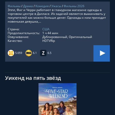
Фильмы
/
Драма
/
Комедия
/
Ужасы
/
Фильмы 2026
Эппл, Фиг и Черри работают в гламурном магазине одежды в
торговом центре в Далласе. Их задачей является выманивать у
покупателей как можно больше денег. Однажды к ним приходит
новенькая девушка,...
Страна:
США
Продолжительность:
1 ч 44 мин
Озвучивание:
Дублированный, Оригинальный
Качество:
HDTVRip
5.059
6.1
6.5
Уикенд на пять звёзд