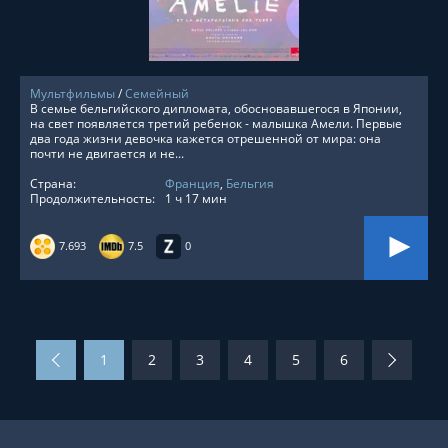
Мультфильмы
/
Семейный
В семье бельгийского дипломата, обосновавшегося в Японии,
на свет появляется третий ребенок - малышка Амели. Первые
два года жизни девочка кажется отрешенной от мира: она
почти не двигается и не...
Страна:
Франция
,
Бельгия
Продолжительность:
1 ч 17 мин
7.693
7.5
0
1
2
3
4
5
6