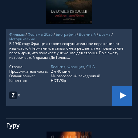
Фильмы
/
Фильмы 2026
/
Биография
/
Военный
/
Драма
/
Исторические
В 1940 году Франция терпит сокрушительное поражение от
нацистской Германии, в связи с чем решается на подписание
перемирия, что означает унижение для страны. По сюжету
исторической драмы «Де Голль:...
Страна:
Бельгия
,
Франция
,
США
Продолжительность:
2 ч 40 мин
Озвучивание:
Многоголосый закадровый
Качество:
HDTVRip
0
Гуру