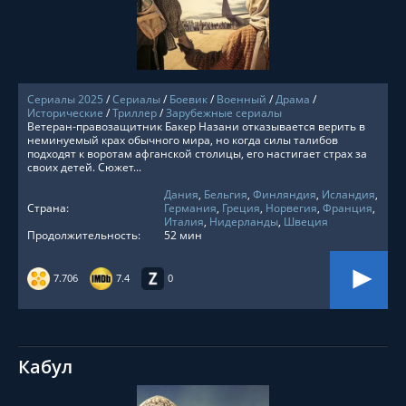
Сериалы 2025
/
Сериалы
/
Боевик
/
Военный
/
Драма
/
Исторические
/
Триллер
/
Зарубежные сериалы
Ветеран-правозащитник Бакер Назани отказывается верить в
неминуемый крах обычного мира, но когда силы талибов
подходят к воротам афганской столицы, его настигает страх за
своих детей. Сюжет...
Дания
,
Бельгия
,
Финляндия
,
Исландия
,
Страна:
Германия
,
Греция
,
Норвегия
,
Франция
,
Италия
,
Нидерланды
,
Швеция
Продолжительность:
52 мин
7.706
7.4
0
Кабул