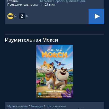
Страна:
Бельгия
,
Норвегия
,
Финляндия
Продолжительность:
1 ч 21 мин
6
0
Изумительная Мокси
СМОТРЕТЬ ОНЛАЙН
Мультфильмы
/
Комедия
/
Приключения