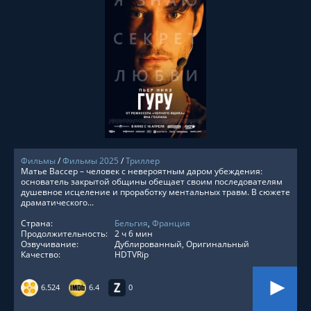
СМОТРЕТЬ ОНЛАЙН
Фильмы
/
Фильмы 2025
/
Триллер
Матье Вассер – человек с невероятным даром убеждения:
основатель закрытой общины обещает своим последователям
душевное исцеление и проработку ментальных травм. В сюжете
драматического...
Страна:
Бельгия
,
Франция
Продолжительность:
2 ч 6 мин
Озвучивание:
Дублированный, Оригинальный
Качество:
HDTVRip
6.524
6.4
0