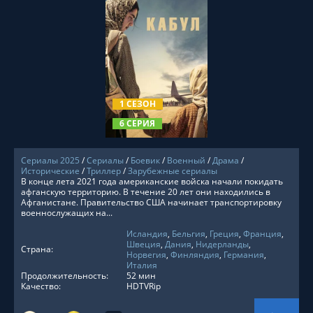
СМОТРЕТЬ ОНЛАЙН
1 СЕЗОН
6 СЕРИЯ
Сериалы 2025
/
Сериалы
/
Боевик
/
Военный
/
Драма
/
Исторические
/
Триллер
/
Зарубежные сериалы
В конце лета 2021 года американские войска начали покидать
афганскую территорию. В течение 20 лет они находились в
Афганистане. Правительство США начинает транспортировку
военнослужащих на...
Исландия
,
Бельгия
,
Греция
,
Франция
,
Швеция
,
Дания
,
Нидерланды
,
Страна:
Норвегия
,
Финляндия
,
Германия
,
Италия
Продолжительность:
52 мин
Качество:
HDTVRip