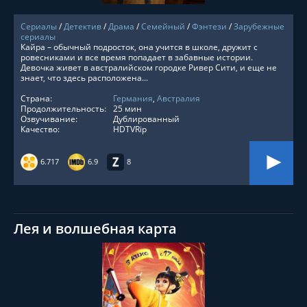
Сериалы
/
Детектив
/
Драма
/
Семейный
/
Фэнтези
/
Зарубежные
сериалы
Кайра – обычный подросток, она учится в школе, дружит с
ровесниками и все время попадает в забавные истории.
Девочка живет в австралийском городке Ривер Сити, и еще не
знает, что здесь расположена...
Страна:
Германия
,
Австралия
Продолжительность:
25 мин
Озвучивание:
Дублированный
Качество:
HDTVRip
6.717
6.9
8
Лея и волшебная карта