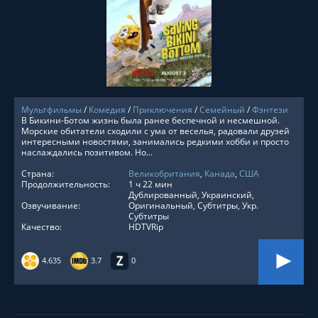
СМОТРЕТЬ ОНЛАЙН
Мультфильмы
/
Комедия
/
Приключения
/
Семейный
/
Фэнтези
В Бикини-Ботом жизнь была ранее беспечной и несмешной.
Морские обитатели сходили с ума от веселья, радовали друзей
интересными новостями, занимались редкими хобби и просто
наслаждались позитивом. Но...
Страна:
Великобритания
,
Канада
,
США
Продолжительность:
1 ч 22 мин
Дублированный, Украинский,
Озвучивание:
Оригинальный, Субтитры, Укр.
Субтитры
Качество:
HDTVRip
4.635
3.7
0