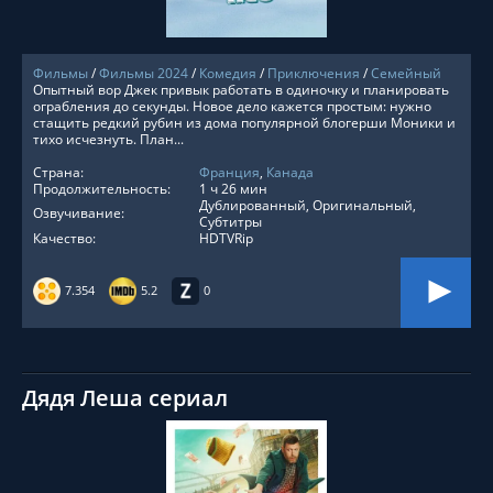
Фильмы
/
Фильмы 2024
/
Комедия
/
Приключения
/
Семейный
Опытный вор Джек привык работать в одиночку и планировать
ограбления до секунды. Новое дело кажется простым: нужно
стащить редкий рубин из дома популярной блогерши Моники и
тихо исчезнуть. План...
Страна:
Франция
,
Канада
Продолжительность:
1 ч 26 мин
Дублированный, Оригинальный,
Озвучивание:
Субтитры
Качество:
HDTVRip
7.354
5.2
0
Дядя Леша сериал