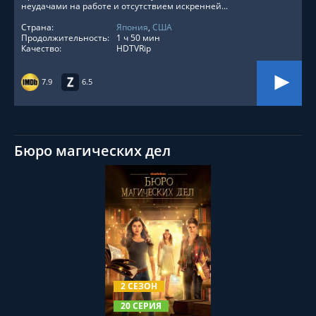
неудачами на работе и отсутствием искренней...
Страна:
Япония
,
США
Продолжительность:
1 ч 50 мин
Качество:
HDTVRip
7.9
6.5
Бюро магических дел
СМОТРЕТЬ ОНЛАЙН
2 СЕЗОН
20 СЕРИЯ