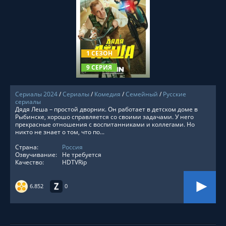
СМОТРЕТЬ ОНЛАЙН
1 СЕЗОН
9 СЕРИЯ
Сериалы 2024
/
Сериалы
/
Комедия
/
Семейный
/
Русские
сериалы
Дядя Леша – простой дворник. Он работает в детском доме в
Рыбинске, хорошо справляется со своими задачами. У него
прекрасные отношения с воспитанниками и коллегами. Но
никто не знает о том, что по...
Страна:
Россия
Озвучивание:
Не требуется
Качество:
HDTVRip
6.852
0