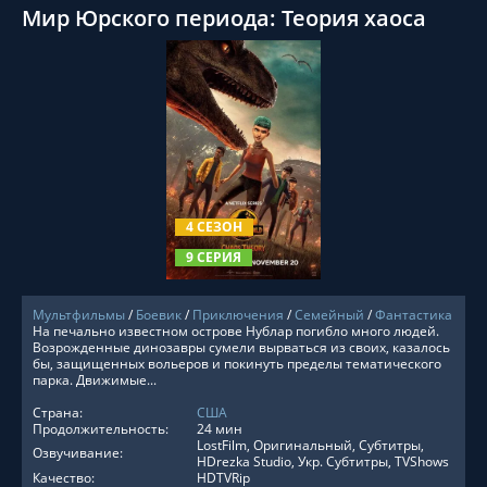
Мир Юрского периода: Теория хаоса
СМОТРЕТЬ ОНЛАЙН
4 СЕЗОН
9 СЕРИЯ
Мультфильмы
/
Боевик
/
Приключения
/
Семейный
/
Фантастика
На печально известном острове Нублар погибло много людей.
Возрожденные динозавры сумели вырваться из своих, казалось
бы, защищенных вольеров и покинуть пределы тематического
парка. Движимые...
Страна:
США
Продолжительность:
24 мин
LostFilm, Оригинальный, Субтитры,
Озвучивание:
HDrezka Studio, Укр. Субтитры, TVShows
Качество:
HDTVRip