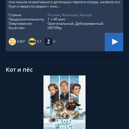
она нашла осиротевшего детёныша чёрного ягуара, назвала его
Хоуп и выросла рядом с ним,...
Страна:
Италия
,
Франция
,
Канада
Продолжительность:
1 ч 40 мин
Озвучивание:
Оригинальный, Дублированный
Качество:
HDTVRip
8.067
5.7
0
Кот и пёс
СМОТРЕТЬ ОНЛАЙН