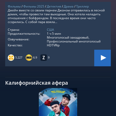
Фильмы
/
Фильмы 2025
/
Детектив
/
Драма
/
Триллер
Джейн вместе со своим парнем Джоном отправилась в лесной
домик, чтобы провести там выходные. Она хотела наладить
отношения с бойфрендом. В последнее время они часто
ссорились. С собой пара взяла...
Страна:
США
Продолжительность:
1 ч 5 мин
Многоголосый закадровый,
Озвучивание:
Профессиональный многоголосый
Качество:
HDTVRip
5.227
6.9
9
Калифорнийская афера