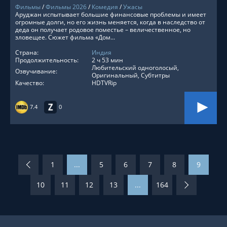
Фильмы
/
Фильмы 2026
/
Комедия
/
Ужасы
Аруджан испытывает большие финансовые проблемы и имеет
огромные долги, но его жизнь меняется, когда в наследство от
деда он получает родовое поместье – величественное, но
зловещее. Сюжет фильма «Дом...
Страна:
Индия
Продолжительность:
2 ч 53 мин
Любительский одноголосый,
Озвучивание:
Оригинальный, Субтитры
Качество:
HDTVRip
7.4
0
1
...
5
6
7
8
9
10
11
12
13
...
164