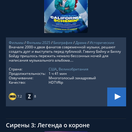
СМОТРЕТЬ ОНЛАЙН
Фильмы
/
Фильмы 2025
/
Биография
/
Драма
/
Исторические
Вначале 2000-х двоя фанатов современной музыки, решают
создать дуэт и выступать перед публикой. Гэвину Бэйну и Биллу
Бойду пришлось пережить немало бессонных ночей для
написания музыкального альбома....
Страна:
США
,
Великобритания
Продолжительность:
1 ч 41 мин
Озвучивание:
Многоголосый закадровый
Качество:
HDTVRip
7.2
8
Сирены 3: Легенда о короне