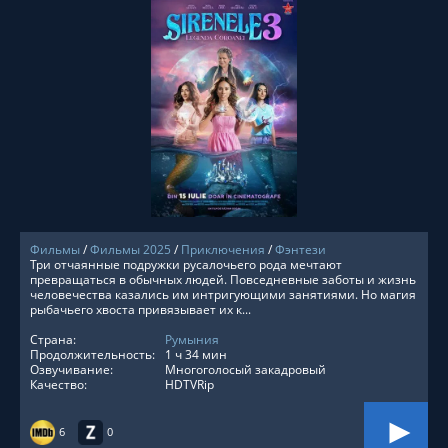
СМОТРЕТЬ ОНЛАЙН
Фильмы
/
Фильмы 2025
/
Приключения
/
Фэнтези
Три отчаянные подружки русалочьего рода мечтают
превращаться в обычных людей. Повседневные заботы и жизнь
человечества казались им интригующими занятиями. Но магия
рыбачьего хвоста привязывает их к...
Страна:
Румыния
Продолжительность:
1 ч 34 мин
Озвучивание:
Многоголосый закадровый
Качество:
HDTVRip
6
0