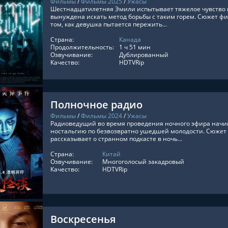
Фильмы
/
Фильмы 2025
/
Ужасы
Шестнадцатилетняя Эмили испытывает тяжелое чувство в
вынуждена искать метод борьбы с таким горем. Сюжет фи
том, как девушка пытается пережить...
Страна:
Канада
ТЬ ОНЛАЙН
Продолжительность:
1 ч 51 мин
Озвучивание:
Дублированный
Качество:
HDTVRip
Полночное радио
Фильмы
/
Фильмы 2024
/
Ужасы
Радиоведущий во время проведения ночного эфира начин
ностальгию по безвозвратно ушедшей молодости. Сюжет
рассказывает о странном подкасте в ночь...
Страна:
Китай
ТЬ ОНЛАЙН
Озвучивание:
Многоголосый закадровый
Качество:
HDTVRip
Воскресенья