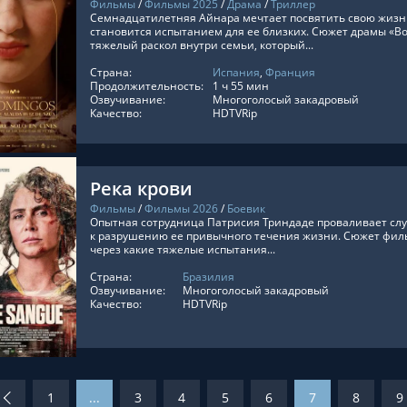
Фильмы
/
Фильмы 2025
/
Драма
/
Триллер
Семнадцатилетняя Айнара мечтает посвятить свою жизн
становится испытанием для ее близких. Сюжет драмы «Во
тяжелый раскол внутри семьи, который...
Страна:
Испания
,
Франция
ТЬ ОНЛАЙН
Продолжительность:
1 ч 55 мин
Озвучивание:
Многоголосый закадровый
Качество:
HDTVRip
Река крови
Фильмы
/
Фильмы 2026
/
Боевик
Опытная сотрудница Патрисия Триндаде проваливает сл
к разрушению ее привычного течения жизни. Сюжет филь
через какие тяжелые испытания...
Страна:
Бразилия
ТЬ ОНЛАЙН
Озвучивание:
Многоголосый закадровый
Качество:
HDTVRip
1
...
3
4
5
6
7
8
9