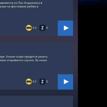
авляется из Лос-Анджелеса в
ные на фестивале рейва в
6.3
0
ре. Альме скоро придется уехать
очкам откровенно скучно. За ними
6.3
0