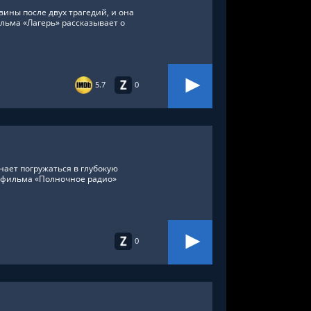
ины после двух трагедий, и она
льма «Лагерь» рассказывает о
5.7
0
ает погружаться в глубокую
 фильма «Полночное радио»
0