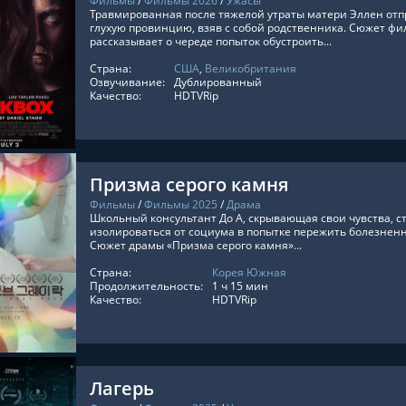
Фильмы
/
Фильмы 2026
/
Ужасы
Травмированная после тяжелой утраты матери Эллен отпр
глухую провинцию, взяв с собой родственника. Сюжет фи
рассказывает о череде попыток обустроить...
Страна:
США
,
Великобритания
ТЬ ОНЛАЙН
Озвучивание:
Дублированный
Качество:
HDTVRip
Призма серого камня
Фильмы
/
Фильмы 2025
/
Драма
Школьный консультант До А, скрывающая свои чувства, с
изолироваться от социума в попытке пережить болезненн
Сюжет драмы «Призма серого камня»...
Страна:
Корея Южная
ТЬ ОНЛАЙН
Продолжительность:
1 ч 15 мин
Качество:
HDTVRip
Лагерь