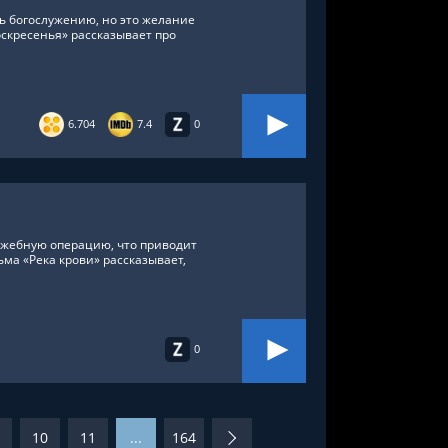
ь богослужению, но это желание
скресенья» рассказывает про
6.704
7.4
0
ужебную операцию, что приводит
ма «Река крови» рассказывает,
0
10
11
...
164