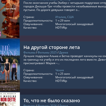
После окончания учебы Эмбер с четырьмя подругами отпр
городок Джошуа-Три чтобы провести незабываемые выход
пустыне. По дороге девушки говорят о...
Страна:
Италия
,
США
ТЬ ОНЛАЙН
Продолжительность:
1 ч 29 мин
Озвучивание:
Многоголосый закадровый
Качество:
HDTVRip
На другой стороне лета
Фильмы
/
Фильмы 2025
/
Драма
Лучшие подружки Альма и Бетка проводят каникулы на озе
за границу на учебу и это их последнее лето вместе. Дев
присматривает Мария –...
Страна:
Чехия
ТЬ ОНЛАЙН
Продолжительность:
1 ч 25 мин
Озвучивание:
Многоголосый закадровый
Качество:
HDTVRip
То, что не было сказано
Фильмы
/
Фильмы 2026
/
Драма