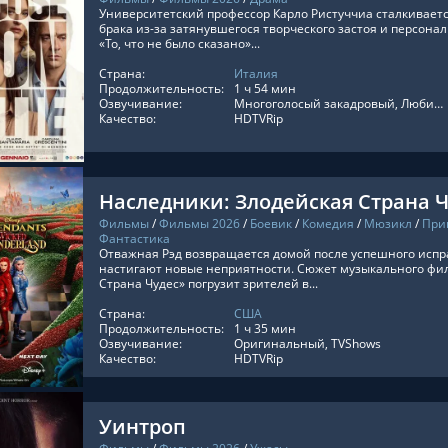
Университетский профессор Карло Ристуччиа сталкивает
брака из-за затянувшегося творческого застоя и персона
«То, что не было сказано»...
Страна:
Италия
ТЬ ОНЛАЙН
Продолжительность:
1 ч 54 мин
Озвучивание:
Многоголосый закадровый, Любительский многоголосый, Оригинальный
Качество:
HDTVRip
Наследники: Злодейская Страна 
Фильмы
/
Фильмы 2026
/
Боевик
/
Комедия
/
Мюзикл
/
При
Фантастика
Отважная Рэд возвращается домой после успешного испр
настигают новые неприятности. Сюжет музыкального фи
Страна Чудес» погрузит зрителей в...
ТЬ ОНЛАЙН
Страна:
США
Продолжительность:
1 ч 35 мин
Озвучивание:
Оригинальный, TVShows
Качество:
HDTVRip
Уинтроп