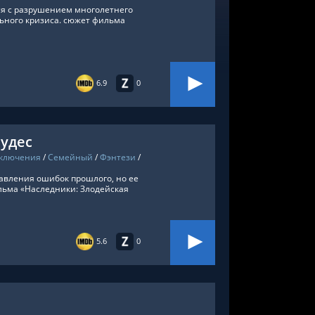
ся с разрушением многолетнего
льного кризиса. сюжет фильма
6.9
0
Чудес
ключения
/
Семейный
/
Фэнтези
/
авления ошибок прошлого, но ее
льма «Наследники: Злодейская
5.6
0