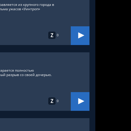
авляется из крупного города в
льма ужасов «Уинтроп»
0
тарается полностью
ый разрыв со своей дочерью.
0