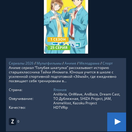
СМОТРЕТЬ ОНЛАЙН
1 СЕЗОН
25 СЕРИЯ
Сериалы 2026
/
Мультфильмы
/
Аниме
/
Мелодрама
/
Спорт
Аниме сериал “Голубая шкатулка” рассказывает историю
старшеклассника Тайки Иномата. Юноша учится в школе с
усиленной спортивной подготовкой «Эймэй», где ежедневно
посвящает себя тренировкам в...
Страна:
Япония
Anilibria, OnWave, AniBaza, Dream Cast,
Озвучивание:
ТО Дубляжная, SHIZA Project, JAM,
AnimeVost, Kazoku Project
Качество:
HDTVRip
0