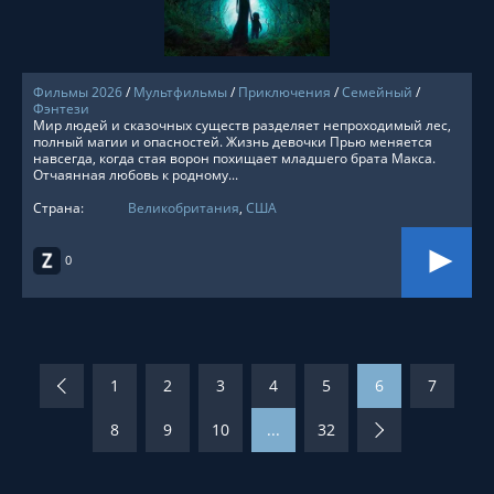
Фильмы 2026
/
Мультфильмы
/
Приключения
/
Семейный
/
Фэнтези
Мир людей и сказочных существ разделяет непроходимый лес,
полный магии и опасностей. Жизнь девочки Прью меняется
навсегда, когда стая ворон похищает младшего брата Макса.
Отчаянная любовь к родному...
Страна:
Великобритания
,
США
0
1
2
3
4
5
6
7
8
9
10
...
32