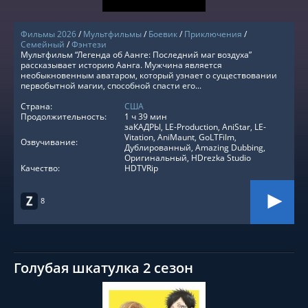
Фильмы 2026
/
Мультфильмы
/
Боевик
/
Приключения
/
Семейный
/
Фэнтези
Мультфильм “Легенда об Аанге: Последний маг воздуха”
рассказывает историю Аанга. Мужчина является
необыкновенным аватаром, который узнает о существовании
первобытной магии, способной спасти его...
Страна:
США
Продолжительность:
1 ч 39 мин
заКАДРЫ, LE-Production, AniStar, LE-
Vitation, AniMaunt, GoLTFilm,
Озвучивание:
Дублированный, Amazing Dubbing,
Оригинальный, HDrezka Studio
Качество:
HDTVRip
8
Голубая шкатулка 2 сезон