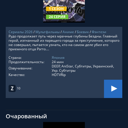
1 СЕЗОН
24 СЕРИЯ
Сериалы 2026
/
Мультфильмы
/
Аниме
/
Боевик
/
Фэнтези
Рудо продолжает путь через мрачные глубины Бездны. Главный
герой, изгнанный из парящего города за преступление, которого
не совершал, пытается узнать, кто на самом деле убил его
приемного отца Рэгто....
Страна:
Япония
Продолжительность:
24 мин
DEEP, AniStar, Субтитры, Украинский,
Озвучивание:
Укр. Субтитры
Качество:
HDTVRip
10
Очарованный