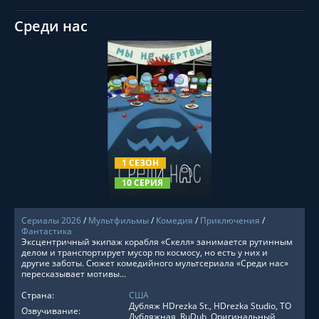
Среди нас
СМОТРЕТЬ ОНЛАЙН
1 СЕЗОН
10 СЕРИЯ
Сериалы 2026
/
Мультфильмы
/
Комедия
/
Приключения
/
Фантастика
Эксцентричный экипаж корабля «Скелл» занимается рутинным
делом и транспортирует мусор по космосу, но есть у них и
другие заботы. Сюжет комедийного мультсериала «Среди нас»
пересказывает мотивы...
Страна:
США
Дубляж HDrezka St., HDrezka Studio, ТО
Озвучивание:
Дубляжная, RuDub, Оригинальный