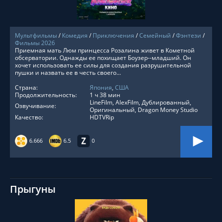
Мультфильмы
/
Комедия
/
Приключения
/
Семейный
/
Фэнтези
/
Фильмы 2026
Приемная мать Люм принцесса Розалина живет в Кометной
обсерватории. Однажды ее похищает Боузер--младший. Он
хочет использовать ее силы для создания разрушительной
пушки и назвать ее в честь своего...
Страна:
Япония
,
США
Продолжительность:
1 ч 38 мин
LineFilm, AlexFilm, Дублированный,
Озвучивание:
Оригинальный, Dragon Money Studio
Качество:
HDTVRip
6.666
6.5
0
Прыгуны