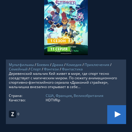
СМОТРЕТЬ ОНЛАЙН
1 СЕЗОН
11 СЕРИЯ
Мультфильмы
/
Боевик
/
Драма
/
Комедия
/
Приключения
/
Семейный
/
Спорт
/
Фэнтези
/
Фантастика
Деревенский мальчик Кей живет в мире, где спорт тесно
соседствует с магическим миром. По сюжету анимационного
спортивно-фэнтезийного сериала «Драконий страйкер»,
мальчишка внезапно открывает в себе...
Страна:
США
,
Франция
,
Великобритания
Качество:
HDTVRip
0