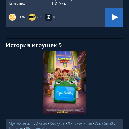
Качество:
HDTVRip
7.136
7.3
0
История игрушек 5
СМОТРЕТЬ ОНЛАЙН
Мультфильмы
/
Драма
/
Комедия
/
Приключения
/
Семейный
/
Фэнтези
/
Фильмы 2026