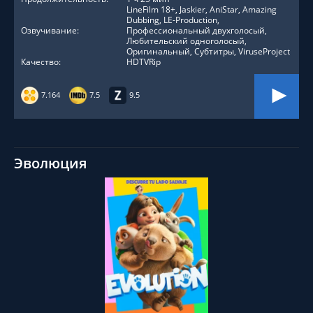
LineFilm 18+, Jaskier, AniStar, Amazing
Dubbing, LE-Production,
Озвучивание:
Профессиональный двухголосый,
Любительский одноголосый,
Оригинальный, Субтитры, ViruseProject
Качество:
HDTVRip
7.164
7.5
9.5
Эволюция
СМОТРЕТЬ ОНЛАЙН