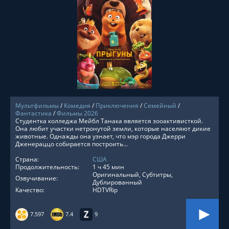
СМОТРЕТЬ ОНЛАЙН
Мультфильмы
/
Комедия
/
Приключения
/
Семейный
/
Фантастика
/
Фильмы 2026
Студентка колледжа Мейбл Танака является зооактивисткой.
Она любит участки нетронутой земли, которые населяют дикие
животные. Однажды она узнает, что мэр города Джерри
Дженераццо собирается построить...
Страна:
США
Продолжительность:
1 ч 45 мин
Оригинальный, Субтитры,
Озвучивание:
Дублированный
Качество:
HDTVRip
7.597
7.4
9