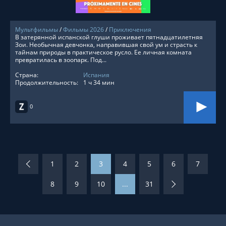
Мультфильмы
/
Фильмы 2026
/
Приключения
В затерянной испанской глуши проживает пятнадцатилетняя
Зои. Необычная девчонка, направившая свой ум и страсть к
тайнам природы в практическое русло. Ее личная комната
превратилась в зоопарк. Под...
Страна:
Испания
Продолжительность:
1 ч 34 мин
0
1
2
3
4
5
6
7
8
9
10
...
31