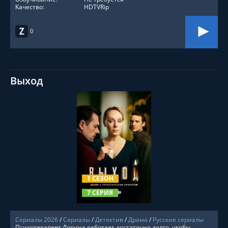
Качество:
HDTVRip
0
Выход
СМОТРЕТЬ ОНЛАЙН
1 СЕЗОН
7 СЕРИЯ
Сериалы 2026
/
Сериалы
/
Детектив
/
Драма
/
Русские сериалы
Психотерапевт Дорина работает достаточно долго, чтобы