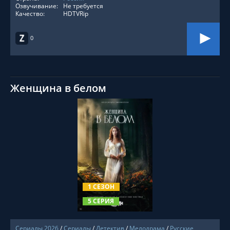
Озвучивание:
Не требуется
Качество:
HDTVRip
0
Женщина в белом
СМОТРЕТЬ ОНЛАЙН
1 СЕЗОН
5 СЕРИЯ
Сериалы 2026
/
Сериалы
/
Детектив
/
Мелодрама
/
Русские