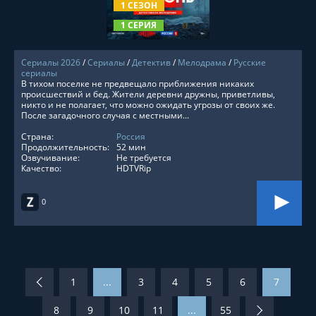
1 СЕЗОН
1 СЕРИЯ
Сериалы 2026
/
Сериалы
/
Детектив
/
Мелодрама
/
Русские
сериалы
В тихом поселке не предвещало приближения никаких
происшествий и бед. Жители деревни дружны, приветливы,
никто и не полагает, что можно ожидать угрозы от своих же.
После загадочного случая с местными...
Страна:
Россия
Продолжительность:
52 мин
Озвучивание:
Не требуется
Качество:
HDTVRip
0
1
...
3
4
5
6
7
8
9
10
11
...
55