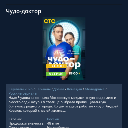
Чудо-доктор
СМОТРЕТЬ ОНЛАЙН
1 СЕЗОН
8 СЕРИЯ
Сериалы 2026
/
Сериалы
/
Драма
/
Комедия
/
Мелодрама
/
Русские сериалы
Надя Чудова закончила Московскую медицинскую академию и
вместо ординатуры в столице выбрала провинциальную
больницу родного города. Когда-то здесь работал хирург Андрей
Крылов, который спас ей жизнь....
Страна:
Россия
Продолжительность:
48 мин
Озвучивание:
Не требуется