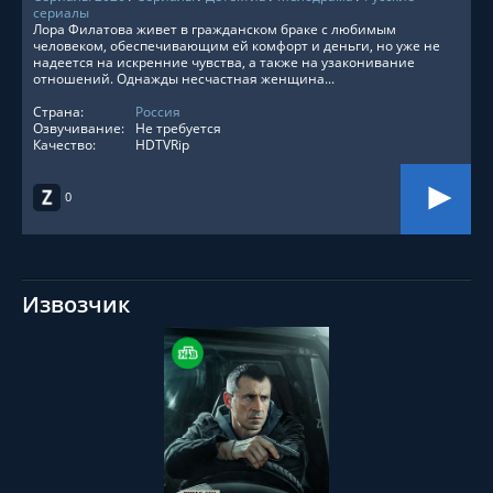
сериалы
Лора Филатова живет в гражданском браке с любимым
человеком, обеспечивающим ей комфорт и деньги, но уже не
надеется на искренние чувства, а также на узаконивание
отношений. Однажды несчастная женщина...
Страна:
Россия
Озвучивание:
Не требуется
Качество:
HDTVRip
0
Извозчик
СМОТРЕТЬ ОНЛАЙН