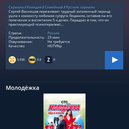
Сериалы
/
Комедия
/
Семейный
/
Русские сериалы
Сергей Васнецов переживает трудный жизненный период:
ушла к хоккеисту любимая супруга Людмила, оставив на его
попечение и воспитание 5-х дочек. Парадокс в том, что он
практикующий психотерапевт,...
Страна:
Россия
Продолжительность:
23 мин
Озвучивание:
Не требуется
Качество:
HDTVRip
5.936
4.9
0
Молодёжка