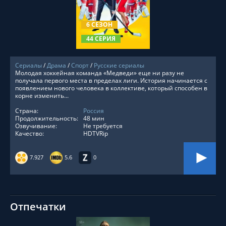
СМОТРЕТЬ ОНЛАЙН
6 СЕЗОН
44 СЕРИЯ
Сериалы
/
Драма
/
Спорт
/
Русские сериалы
Молодая хоккейная команда «Медведи» еще ни разу не
получала первого места в пределах лиги. История начинается с
появлением нового человека в коллективе, который способен в
корне изменить...
Страна:
Россия
Продолжительность:
48 мин
Озвучивание:
Не требуется
Качество:
HDTVRip
7.927
5.6
0
Отпечатки