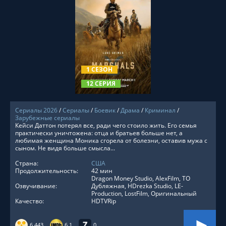
СМОТРЕТЬ ОНЛАЙН
1 СЕЗОН
12 СЕРИЯ
Сериалы 2026
/
Сериалы
/
Боевик
/
Драма
/
Криминал
/
Зарубежные сериалы
Кейси Даттон потерял все, ради чего стоило жить. Его семья
практически уничтожена: отца и братьев больше нет, а
любимая женщина Моника сгорела от болезни, оставив мужа с
сыном. Не видя больше смысла...
Страна:
США
Продолжительность:
42 мин
Dragon Money Studio, AlexFilm, ТО
Озвучивание:
Дубляжная, HDrezka Studio, LE-
Production, LostFilm, Оригинальный
Качество:
HDTVRip
6.443
6.1
0