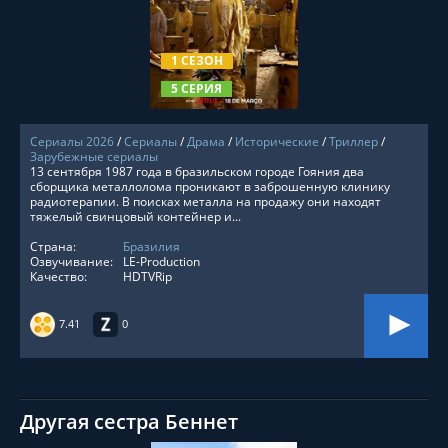
СМОТРЕТЬ ОНЛАЙН
1 СЕЗОН
5 СЕРИЯ
Сериалы 2026
/
Сериалы
/
Драма
/
Исторические
/
Триллер
/
Зарубежные сериалы
13 сентября 1987 года в бразильском городе Гояния два
сборщика металлолома проникают в заброшенную клинику
радиотерапии. В поисках металла на продажу они находят
тяжелый свинцовый контейнер и...
Страна:
Бразилия
Озвучивание:
LE-Production
Качество:
HDTVRip
7.41
0
Другая сестра Беннет