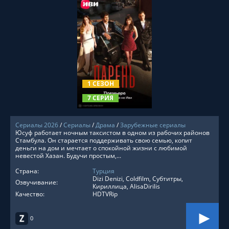
СМОТРЕТЬ ОНЛАЙН
1 СЕЗОН
7 СЕРИЯ
Сериалы 2026
/
Сериалы
/
Драма
/
Зарубежные сериалы
Юсуф работает ночным таксистом в одном из рабочих районов
Стамбула. Он старается поддерживать свою семью, копит
деньги на дом и мечтает о спокойной жизни с любимой
невестой Хазан. Будучи простым,...
Страна:
Турция
Dizi Denizi, Coldfilm, Субтитры,
Озвучивание:
Кириллица, AlisaDirilis
Качество:
HDTVRip
0