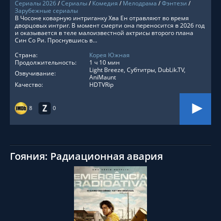
Сериалы 2026
/
Сериалы
/
Комедия
/
Мелодрама
/
Фэнтези
/
Зарубежные сериалы
В Чосоне коварную интриганку Хва Ен отравляют во время
дворцовых интриг. В момент смерти она переносится в 2026 год
и оказывается в теле малоизвестной актрисы второго плана
Син Со Ри. Проснувшись в...
Страна:
Корея Южная
Продолжительность:
1 ч 10 мин
Light Breeze, Субтитры, DubLik.TV,
Озвучивание:
AniMaunt
Качество:
HDTVRip
8
0
Гояния: Радиационная авария