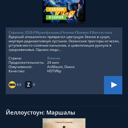
1 СЕЗОН
9 СЕРИЯ
Сериалы 2026
/
Мультфильмы
/
Аниме
/
Боевик
/
Фантастика
Ядерный апокалипсис превратил цветущую Землю в сухую,
мертвую радиоактивную пустыню. Океанские просторы исчезли,
уступив место соляным каньонам, а цивилизация рухнула в
средневековье. Однако люди...
Страна:
Япония
Продолжительность:
24 мин
Озвучивание:
AniMaunt, Оканэ
Качество:
HDTVRip
6.5
0
Йеллоустоун: Маршалы