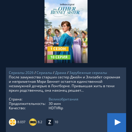
СМОТРЕТЬ ОНЛАЙН
1 СЕЗОН
10 СЕРИЯ
Сериалы 2026
/
Сериалы
/
Драма
/
Зарубежные сериалы
После замужества старших сестер Джейн и Элизабет скромная
и неприметная Мэри Беннет остается единственной
незамужней дочерью в Лонгборне. Привыкшая жить в тени
ярких родственниц, она наконец решает...
Страна:
Великобритания
Продолжительность:
30 мин
Качество:
HDTVRip
8.037
8.2
10