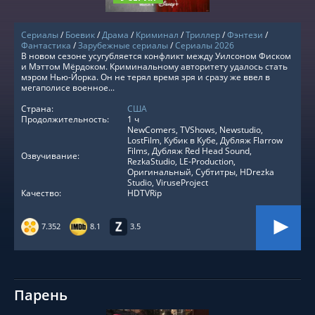
Сериалы
/
Боевик
/
Драма
/
Криминал
/
Триллер
/
Фэнтези
/
Фантастика
/
Зарубежные сериалы
/
Сериалы 2026
В новом сезоне усугубляется конфликт между Уилсоном Фиском
и Мэттом Мёрдоком. Криминальному авторитету удалось стать
мэром Нью-Йорка. Он не терял время зря и сразу же ввел в
мегаполисе военное...
Страна:
США
Продолжительность:
1 ч
NewComers, TVShows, Newstudio,
LostFilm, Кубик в Кубе, Дубляж Flarrow
Films, Дубляж Red Head Sound,
Озвучивание:
RezkaStudio, LE-Production,
Оригинальный, Субтитры, HDrezka
Studio, ViruseProject
Качество:
HDTVRip
7.352
8.1
3.5
Парень